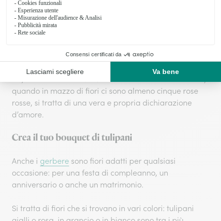
rose.
fidanzamento
Per un
per esempio si regalano sei rose
rosse invece per un matrimonio 12. Se scegli invece di
una rosa rossa
regalare solo
, stai dicendo alla
persona che è stato amore a prima vista. Se ne regali
tre, stai dicendo «
ti amo
» alla tua dolce metà. Invece,
quando in mazzo di fiori ci sono almeno cinque rose
rosse, si tratta di una vera e propria dichiarazione
d’amore.
Crea il tuo bouquet di tulipani
Anche i
gerbere
sono fiori adatti per qualsiasi
occasione: per una festa di compleanno, un
anniversario o anche un matrimonio.
Si tratta di fiori che si trovano in vari colori: tulipani
gialli o rosa, in arancio o in bianco sono tra i più