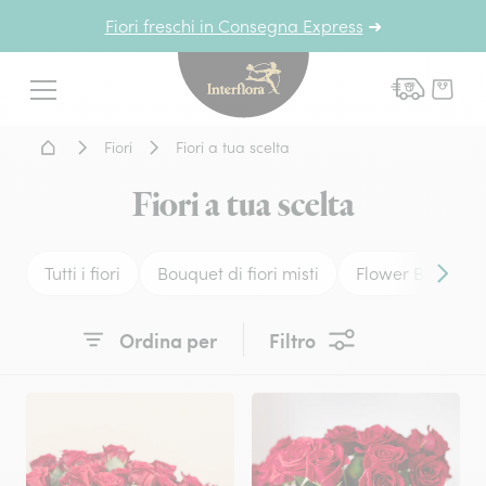
Fiori freschi in Consegna Express
➜
Interflora - fiori a domicil
Menu
Home - Fiori a domicilio
Fiori
Fiori a tua scelta
Fiori a tua scelta
Tutti i fiori
Bouquet di fiori misti
Flower Box
Conten
Ordina per
Filtro