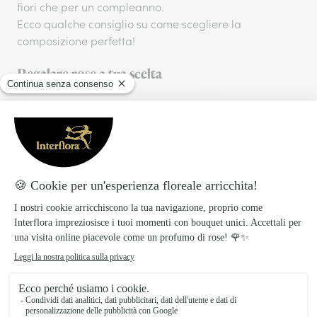
fiori che per un compleanno.
Ecco qualche consiglio su come scegliere la
composizione perfetta!
Regalare rose a tua scelta
Le rose sono fiori adatti a molte occasioni. Spesso si
ricevono rose per un anniversario di matrimonio per
esempio o semplicemente per far sentire speciale la
persona che si ama. È bene sapere che le
rose rosse
simbolo di amore passionale
sono
invece le rose rosa
sono perfette anche per amici o un membro della
famiglia.
E come si fa a scegliere il numero giusto?
Anche se il Galateo dice che i fiori vanno sempre
regalati in numero dispari, per un’occasione speciale è
bene scegliere un numero pari per il tuo bouquet di