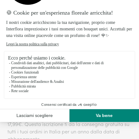
Preparato con amore, consegnato con
cura!
I prodotti Interflora sono preparati e confezionati il
giorno stesso della consegna per garantire la
freschezza dei fiori.
La consegna, in giornata o su appuntamento, viene
effettuata direttamente dai nostri fioristi locali.
Spese di consegna
:
9,99€
o
Interflora + Abbonamento del servizio
:
17,99€. Questa iscrizione ti dà la consegna gratuita su
tutti i tuoi ordini in Italia per un anno dalla data di