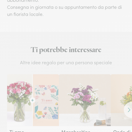
abbonamento.
Consegna in giornata o su appuntamento da parte di
un fiorista locale.
Ti potrebbe interessare
Altre idee regalo per una persona speciale
Co
Ti amo
Margheritine
Onde di 