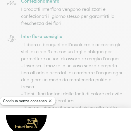
Confezionamento
I prodotti Interflora vengono realizzati e
confezionati il giorno stesso per garantirti la
freschezza dei fiori.
Interflora consiglia
- Libera il bouquet dall’involucro e accorcia gli
steli di circa 3 cm con un taglio obliquo per
permettere ai fiori di assorbire meglio l’acqua.
- Inserisci il mazzo in un vaso senza riempirlo
fino all’orlo e ricordati di cambiare l’acqua ogni
due giorni in modo da mantenerla pulita e
fresca.
- Tieni i fiori lontani dalle fonti di calore ed evita
gli sbalzi di temperatura.
- Non posizionare il bouquet vicino alla frutta
perché l’etilene prodotto va ad influire sulla
maturazione dei fiori.