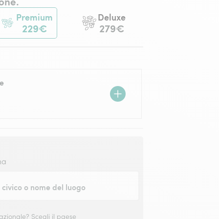
one.
Premium
Deluxe
229€
279€
e
na
civico o nome del luogo
nazionale?
Scegli il paese