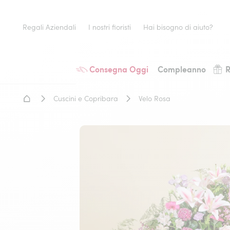
Regali Aziendali
I nostri fioristi
Hai bisogno di aiuto?
Consegna Oggi
Compleanno
R
Home - Fiori a domicilio
Cuscini e Copribara
Velo Rosa