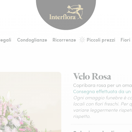
Interflora - fiori a 
egali
Condoglianze
Ricorrenze
Piccoli prezzi
Fiori
Velo Rosa
Copribara rosa per un omag
Consegna effettuata da un 
Ogni omaggio funebre è com
locali con fiori freschi. Per
variare leggermente rispett
rispetto.