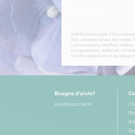
Interflora raccoglie il Suo indiri
Suo consenso all'uso dei cookie.
comunicazioni, Interflora utilizza
La riguardano, rettificarli, richie
nonché disiscriversi in qualsias
Bisogno d'aiuto?
Co
Assistenza clienti
Ch
Sto
Sos
Qu