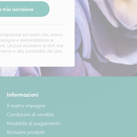
 mia iscrizione
vigazione sul nostro sito, previo
campagne e personalizzare le
work. Lei può accedere ai dati che
amento e alla portabilità dei dati,
Informazioni
Il nostro impegno
Condizioni di vendita
Modalità di pagamento
Richiami prodotti