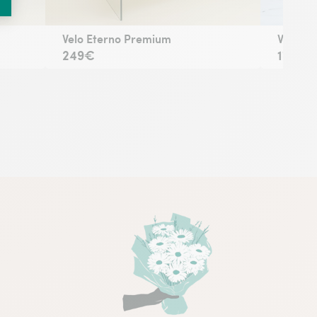
Velo Eterno Premium
Velo Ru
249€
179€