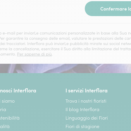
Confermare la
zzo e-mail per inviarLe comunicazioni personalizzate in base alla Sua na
 Per garantire la consegna delle email, valutare le prestazioni delle 
 dei tracciatori. Interflora può inviarLe pubblicità mirate sui social net
derne la cancellazione, esercitare il Suo diritto alla limitazione del tratt
i momento.
Per saperne di più
.
nosci Interflora
I servizi Interflora
i siamo
Trova i nostri fioristi
ria
Il blog Interflora
tenibilità
Linguaggio dei Fiori
alità
Fiori di stagione