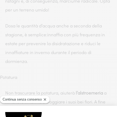
ristagni e, di conseguenza, marciume radicale. Opta
per un terreno umido!
Dosa le quantità d’acqua anche a seconda della
stagione, è semplice:innaffia con più frequenza in
estate per prevenire la disidratazione e riduci le
innaffiature in inverno durante il periodo di
dormienza.
Potatura
Non trascurare la potatura, aiuterà
l’alstroemeria
a
rimanere in forma e sfoggiare i suoi bei fiori. A fine
stagione di fioritura, rimuovi i fiori appassiti e le foglie