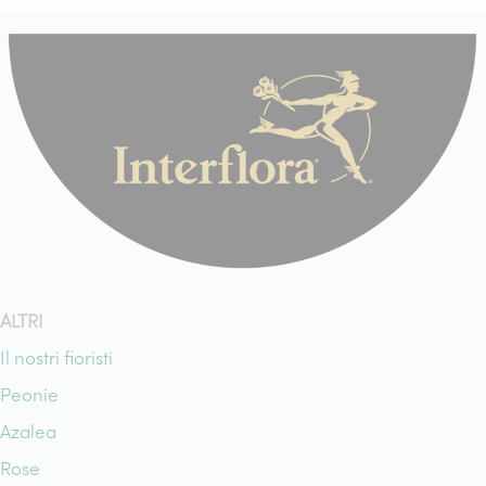
ALTRI
Il nostri fioristi
Peonie
Azalea
Rose