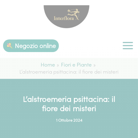
Vai
al
contenuto
Negozio online
Home
Fiori e Piante
L’alstroemeria psittacina: il fiore dei misteri
L’alstroemeria psittacina: il
fiore dei misteri
1 Ottobre 2024