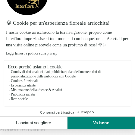
morte così da aiutare la pianta per il prossimo ciclo di
crescita, stimolando la produzione di nuovi germogli
e favorendo una fioritura più abbondante nella
stagione successiva
Propagazione
In primavera o all’inizio dell’autunno, la
propagazione può avvenire tramite divisione dei
rizomi o semina, ma è fondamentale assicurarsi che
ogni porzione di rizoma abbia almeno un paio di
gemme per garantire una crescita sana.
Problemi e malattie