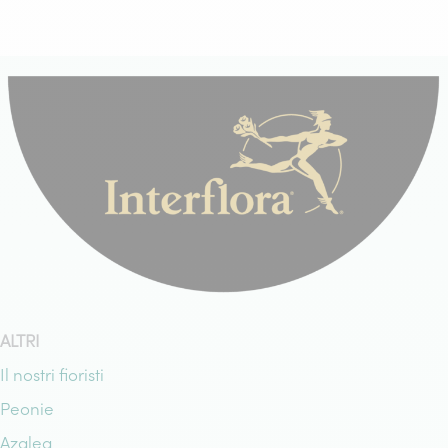
ALTRI
Il nostri fioristi
Peonie
Azalea