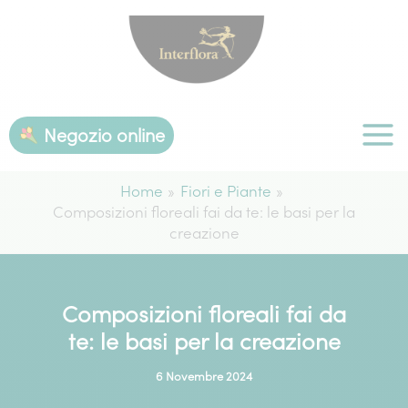
Vai
al
contenuto
Negozio online
Home
Fiori e Piante
Composizioni floreali fai da te: le basi per la
creazione
Composizioni floreali fai da
te: le basi per la creazione
6 Novembre 2024