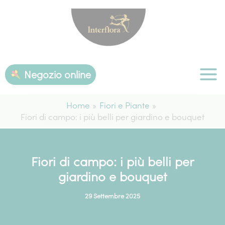
Vai
al
contenuto
Negozio online
Home
Fiori e Piante
Fiori di campo: i più belli per giardino e bouquet
Fiori di campo: i più belli per
giardino e bouquet
29 Settembre 2025