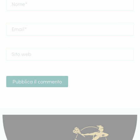
Nome*
Email*
Sito
web