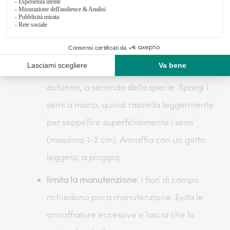
aggiungere sabbia per migliorare il
drenaggio;
semina al momento giusto
: la semina
avviene generalmente in primavera o in
autunno, a seconda della specie. Spargi i
semi a mano, quindi rastrella leggermente
per seppellire superficialmente i semi
(massimo 1-2 cm). Annaffia con un getto
leggero, a pioggia;
limita la manutenzione
: i fiori di campo
richiedono poca manutenzione. Evita le
annaffiature eccessive e lascia che la