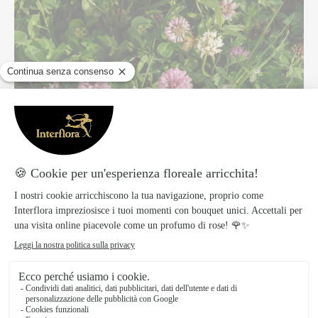
Scegli la posizione giusta
: meglio una zona
soleggiata o semi ombreggiata, con terreno
ben drenato, oppure seleziona varietà che
prosperano ovunque;
prepara il terreno
: eliminare le erbacce,
smuovere la terra e, se necessario,