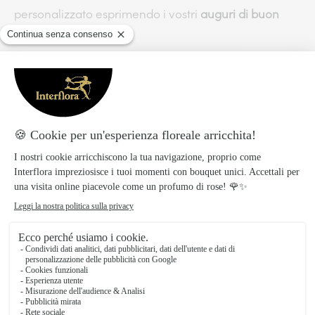
personalizzato esprimendo i vostri
auguri di buon
anno
sinceri!
Inoltre, potrete decidere di accompagnare ai
fiori
natalizi
anche un regalo simbolico che ricordi il
legame con quella persona o, in alternativa, un
oggetto che possa rappresentare l’inizio del viaggio
che affronterà nel nuovo anno.
Con la consegna a domicilio sarà possibile scegliere
all’interno del nostro sito
Interflora
i fiori o le piante
per augurare Buon Capodanno ai vostri parenti,
amici o alla vostra dolce metà.