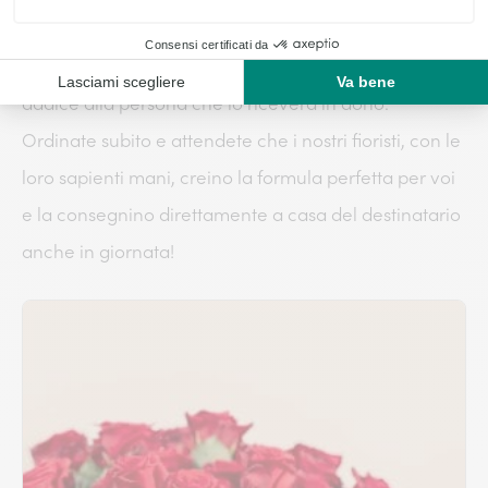
Nella nostra vasta selezione troverete sicuramente il
bouquet, il vaso o la composizione floreale che più si
addice alla persona che lo riceverà in dono.
Ordinate subito e attendete che i nostri fioristi, con le
loro sapienti mani, creino la formula perfetta per voi
e la consegnino direttamente a casa del destinatario
anche in giornata!