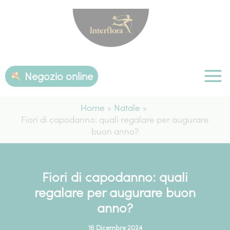
Vai
al
contenuto
Negozio online
Home
Natale
Fiori di capodanno: quali regalare per augurare
buon anno?
Fiori di capodanno: quali
regalare per augurare buon
anno?
16 Dicembre 2024