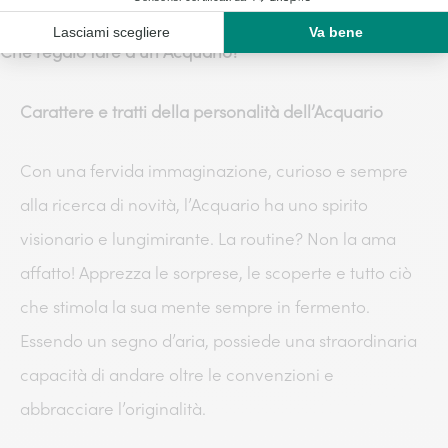
Che regalo fare a un Acquario?
Carattere e tratti della personalità dell’Acquario
Con una fervida immaginazione, curioso e sempre
alla ricerca di novità, l’Acquario ha uno spirito
visionario e lungimirante. La routine? Non la ama
affatto! Apprezza le sorprese, le scoperte e tutto ciò
che stimola la sua mente sempre in fermento.
Essendo un segno d’aria, possiede una straordinaria
capacità di andare oltre le convenzioni e
abbracciare l’originalità.