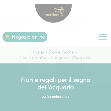
Vai
al
contenuto
Negozio online
Home
Fiori e Piante
Fiori e regali per il segno dell’Acquario
Fiori e regali per il segno
dell’Acquario
20 Dicembre 2024