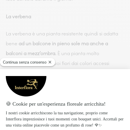
La verbena
La verbena è una pianta resistente quindi si adatta
bene
ad un balcone in pieno sole ma anche a
balconi a mezz’ombra.
È una pianta molto
apprezzata perché i suoi fiori dai colori accessi
vanno dal bianco al rosa, dal rosso al viola e sono
perfetti come decorazione di casa. Solo un consiglio:
attenzione al freddo! La verbena ama il sole di luglio
e dell’estate quindi durante l’inverno sarà bene
proteggerla per non far morire le radici.