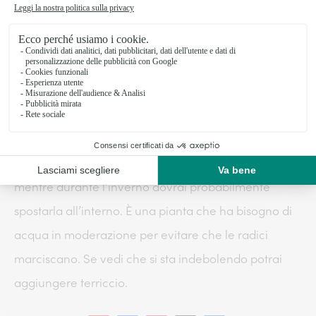
L’impatiens o pianta di vetro
Meno conosciuta ma non per questo meno
apprezzata, la pianta di vetro è ideale per
aggiungere colori
al balcone all’ombra.
I suoi fiori si
trovano in molti colori, con tonalità di bianco,
arancione, rosa e rosso ed è una pianta molto
elegante. L’impatiens fiorisce in primavera e in estate
mentre durante l’inverno dovrai probabilmente
spostarla all’interno. È una pianta che ha bisogno di
acqua in moderazione per evitare che le radici
marciscano. Se vedi che si sta indebolendo potrai
aggiungere terriccio.