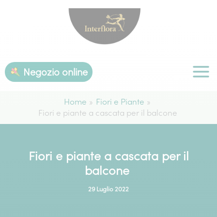
Vai
al
contenuto
Negozio online
Home
Fiori e Piante
Fiori e piante a cascata per il balcone
Fiori e piante a cascata per il
balcone
29 Luglio 2022