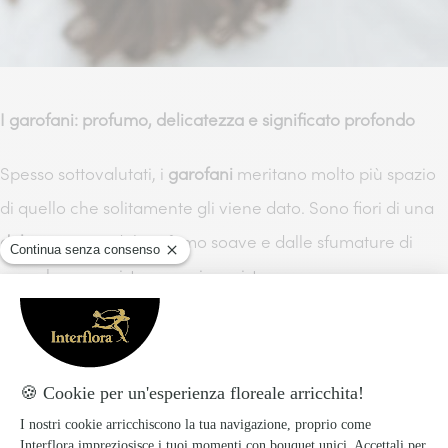
I garofani: profumo, delicatezza e significato profondo
Spesso sottovalutati, i
garofani
meritano molto più spazio
di quello che solitamente gli viene dato. Sono fiori di una
dolcezza rara
, dal profumo soave e dalle sfumature di
rosa che conquistano a prima vista.
Nella tradizione cattolica il garofano è simbolo di amore
eterno
, quello che resiste allo scorrere del tempo. Per una
mamma religiosa, o semplicemente per una che dà
valore al significato delle cose, un bouquet di garofani è