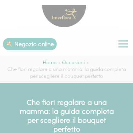
Vai
al
contenuto
Negozio online
Home
Occasioni
Che fiori regalare a una mamma: la guida completa
per scegliere il bouquet perfetto
Che fiori regalare a una
mamma: la guida completa
per scegliere il bouquet
perfetto