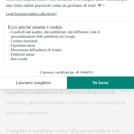
un pensiero capace di emozionare davvero. Belli in un
vaso sul tavolo della cucina o in salotto, durano a lungo e
profumano tutta la casa.
Fiori misti: quando vuoi dire tutto insieme
Non riesci a scegliere un solo fiore? Allora non
scegliere. Un
bouquet misto
è perfetto per chi vuole
regalare un’esplosione di colore e allegria: rose,
garofani, gerbere insieme in un’unica composizione
vivace e generosa.
Il segreto è adattare i colori alla personalità di tua