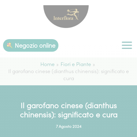
Vai
al
contenuto
Negozio online
Home
Fiori e Piante
Il garofano cinese (dianthus chinensis): significato e
cura
Il garofano cinese (dianthus
chinensis): significato e cura
7 Agosto 2024