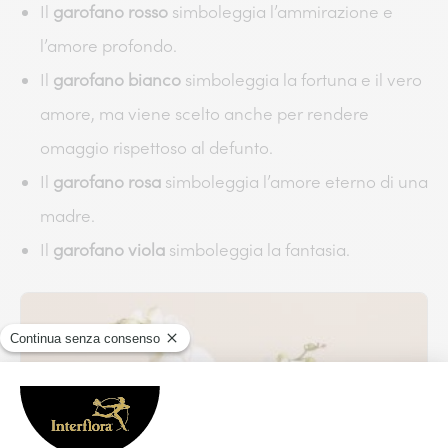
Il
garofano rosso
simboleggia l’ammirazione e
l’amore profondo.
Il
garofano bianco
simboleggia la fortuna e il vero
amore, ma viene scelto anche per rendere
omaggio rispettoso al defunto.
Il
garofano rosa
simboleggia l’amore eterno di una
madre.
Il
garofano viola
simboleggia la fantasia.