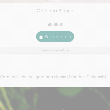
Orchidea Bianca
49.99 €
Scopri di più
Spedizione veloce
Caratteristiche del garofano cinese (Dianthus Chinensis)