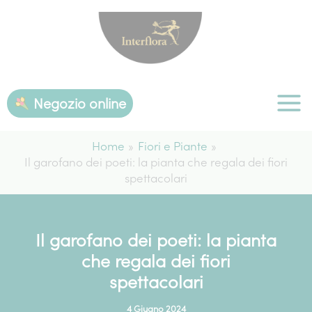
Vai
al
contenuto
Negozio online
Home
Fiori e Piante
Il garofano dei poeti: la pianta che regala dei fiori
spettacolari
Il garofano dei poeti: la pianta
che regala dei fiori
spettacolari
4 Giugno 2024