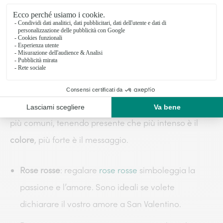
Quali colori dobbiamo scegliere per le rose di San
Valentino
? È molto importante sapere che la diversità
dei colori delle rose permette di esprimere un’ampia
gamma di sentimenti. Per non commettere errori e
comunicare il giusto messaggio alla persona amata,
è consigliabile conoscere il significato delle tonalità
più comuni, tenendo presente che più intenso è il
colore
, più forte è il messaggio.
Rose rosse
: regalare
rose rosse
simboleggia la
passione e l’amore. Sono ideali se volete
dichiarare il vostro amore a San Valentino.