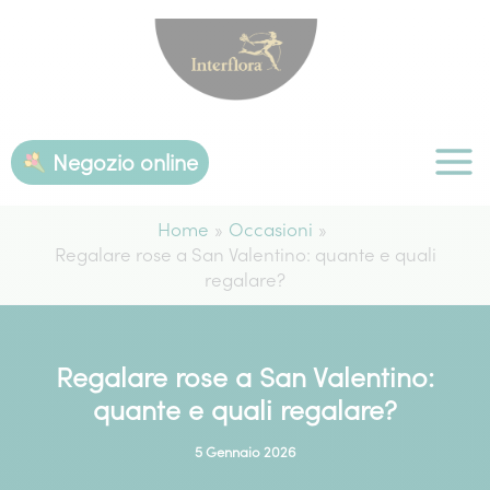
Vai
al
contenuto
Negozio online
Home
Occasioni
Regalare rose a San Valentino: quante e quali
regalare?
Regalare rose a San Valentino:
quante e quali regalare?
5 Gennaio 2026