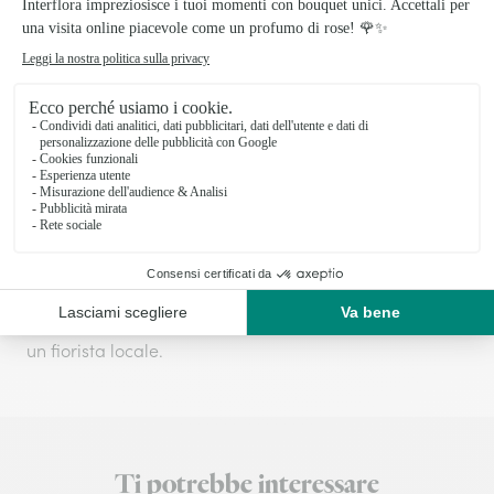
giorno stesso della consegna per garantire la
freschezza dei fiori.
La consegna, in giornata o su appuntamento, viene
effettuata direttamente dai nostri fioristi locali.
Spese di consegna
:
9,99€
o
Interflora + Abbonamento del servizio
:
17,99€. Questa iscrizione ti dà la consegna gratuita su
tutti i tuoi ordini in Italia per un anno dalla data di
abbonamento.
Consegna in giornata o su appuntamento da parte di
un fiorista locale.
Ti potrebbe interessare