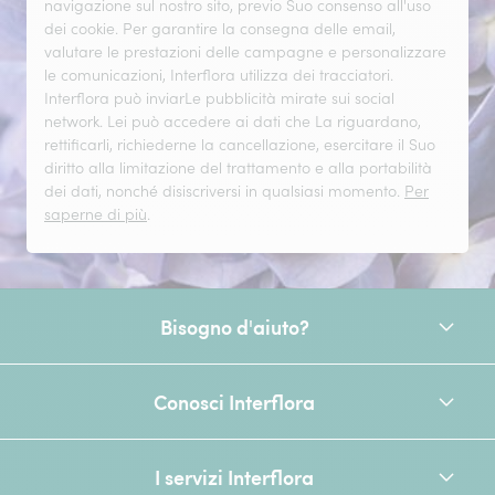
navigazione sul nostro sito, previo Suo consenso all'uso
dei cookie. Per garantire la consegna delle email,
valutare le prestazioni delle campagne e personalizzare
le comunicazioni, Interflora utilizza dei tracciatori.
Interflora può inviarLe pubblicità mirate sui social
network. Lei può accedere ai dati che La riguardano,
rettificarli, richiederne la cancellazione, esercitare il Suo
diritto alla limitazione del trattamento e alla portabilità
dei dati, nonché disiscriversi in qualsiasi momento.
Per
saperne di più
.
Bisogno d'aiuto?
Conosci Interflora
I servizi Interflora