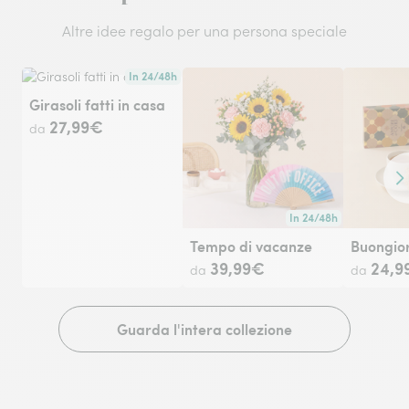
Altre idee regalo per una persona speciale
In 24/48h
Consegna disponibile in 24/48h o in data a tua scelta.
Girasoli fatti in casa
27,99€
da
Co
In 24/48h
Consegna disponibile in 
Tempo di vacanze
Buongior
39,99€
24,9
da
da
Guarda l'intera collezione