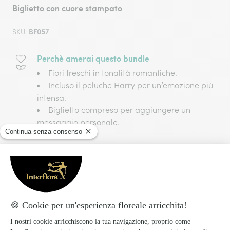
Biglietto con cuore stampato
BF057
SKU:
Perchè amerai questo bundle
Fiori freschi in tonalità romantiche.
Incluso il peluche Harry per un’emozione più
intensa.
Biglietto compreso per aggiungere un
messaggio personale.
Preparato con amore, consegnato con
cura!
I prodotti Interflora sono preparati e confezionati il