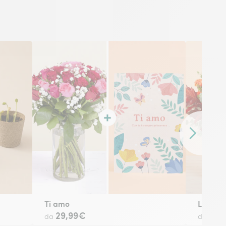
Contenuto 
Ti amo
Luci d'
29,99€
39,
da
da