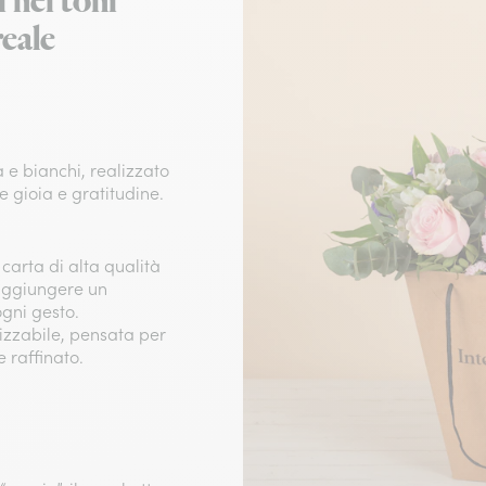
i nei toni
reale
la e bianchi, realizzato
e gioia e gratitudine.​
 carta di alta qualità
 aggiungere un
ni gesto.​
lizzabile, pensata per
 raffinato.​