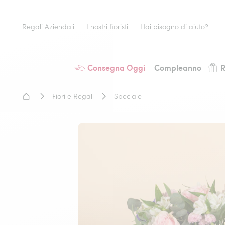
Regali Aziendali
I nostri fioristi
Hai bisogno di aiuto?
Consegna Oggi
Compleanno
R
Home - Fiori a domicilio
Fiori e Regali
Speciale