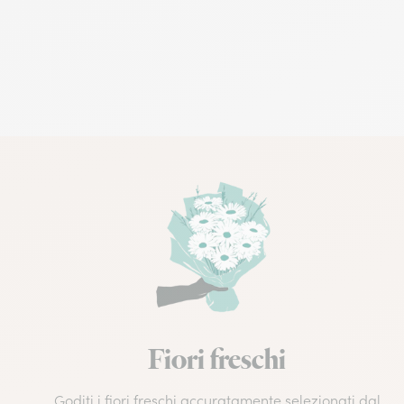
Fiori freschi
Goditi i fiori freschi accuratamente selezionati dal