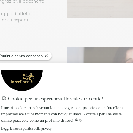
“grazie”, il pacchetto
ggio d’affetto​.
risti esperti​.
to con cura!
rno stesso della
ettuata direttamente