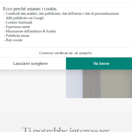
ti i tuoi ordini in
fiorista locale.
Ti potrebbe interessare