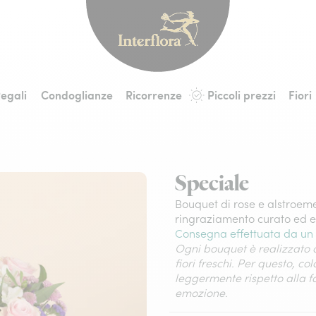
Interflora - fiori a 
egali
Condoglianze
Ricorrenze
Piccoli prezzi
Fiori
Speciale
Bouquet di rose e alstroemer
ringraziamento curato ed 
Consegna effettuata da un 
Ogni bouquet è realizzato a
fiori freschi. Per questo, co
leggermente rispetto alla 
emozione.