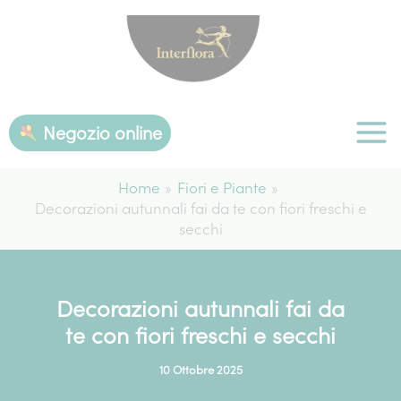
Vai
al
contenuto
Negozio online
Home
Fiori e Piante
Decorazioni autunnali fai da te con fiori freschi e
secchi
Decorazioni autunnali fai da
te con fiori freschi e secchi
10 Ottobre 2025