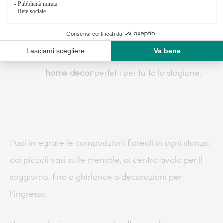
un ambiente;
quelli secchi invece regalano una bellezza
senza tempo, con una durata pressoché
illimitata che li trasforma in elementi di
home decor
perfetti per tutta la stagione.
Puoi integrare le composizioni floreali in ogni stanza:
dai piccoli vasi sulle mensole, ai centrotavola per il
soggiorno, fino a ghirlande o decorazioni per
l’ingresso.