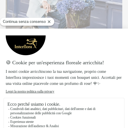
I fiori freschi donano colore e vitalità,
rinnovando immediatamente l’atmosfera di