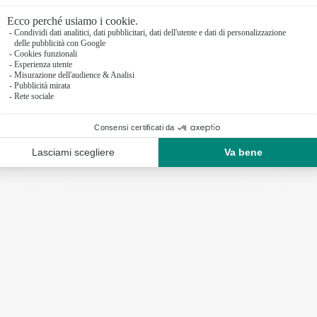
nta nei mesi freddi è importante
proteggerla dal ge
ria per la maggior parte delle margherite, in partic