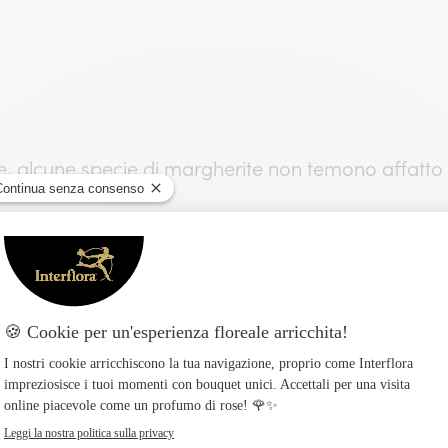
 alcune specie di margherite non temono affatto 
 la classica margheritina dei prati appartenente al
iture anche durante l’inverno, soprattutto nelle reg
petto ai mesi caldi, è comunque meraviglioso vedere
a non smette mai di sorprenderci!