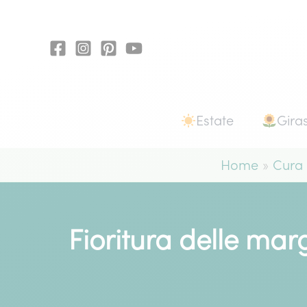
Vai
al
contenuto
Estate
Giras
Home
Cura
Fioritura delle mar