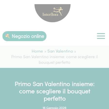
Vai
al
contenuto
Negozio online
Home
San Valentino
Primo San Valentino insieme: come scegliere il
bouquet perfetto
Primo San Valentino insieme:
come scegliere il bouquet
perfetto
16 Gennaio 2026