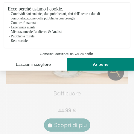
Batticuore
44.99 €
Scopri di più