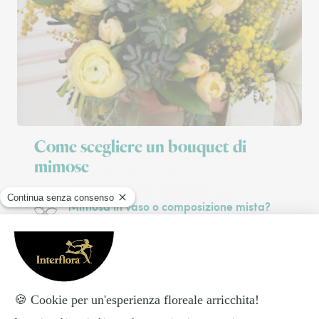
Come scegliere un bouquet di
mimose
Mimosa in vaso o composizione mista?
Un
bouquet di mimose
per il giorno
dedicato alle Donne è d’obbligo. Ma è
meglio un
mazzo di mimose
misto ad altri
fiori o un
ramo di mimosa
semplice?
Come si fa a scegliere la composizione
perfetta per celebrare la donna? Puoi