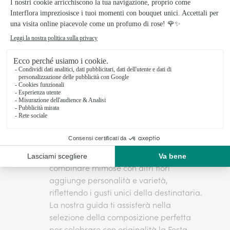
decidere di scoprire il prodotto che
preferisci tra quelli che abbiamo
selezionato nella nostra collezione di
Fiori
per la Festa delle Donne
o continuare a
leggere questo articolo per capire ciò che
fa al caso tuo!
Scelta del bouquet di mimose perfetto
Per scegliere il
bouquet di mimose
ideale
, considera il messaggio che vuoi
trasmettere. Un mazzo di sole mimose
esprime ammirazione pura, mentre
combinare mimose con altri fiori
aggiunge personalità e varietà,
riflettendo i gusti unici della destinataria.
La nostra guida ti assisterà nella
selezione della composizione perfetta
per celebrare con originalità la Festa