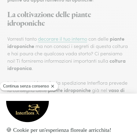
La coltivazione delle piante
idroponiche
piante
Vorresti tanto
decorare il tuo interno
con delle
idroponiche
ma non conosci i segreti di questa coltura
e hai paura che qualcosa vada storto? Ci pensiamo
coltura
noi! Ti forniremo informazioni importanti sulla
idroponica
.
Inoltre, considera che la spedizione Interflora prevede
piante idroponiche
vaso di
la consegna delle
già nel
vetro
adatto, con il composto di argilla e acqua che
ricrea il giusto habitat. Ma in caso tu sia curioso di
sapere come avviene questa magia, qui trovi la
risposta.
La coltura idroponica: elementi fondamentali