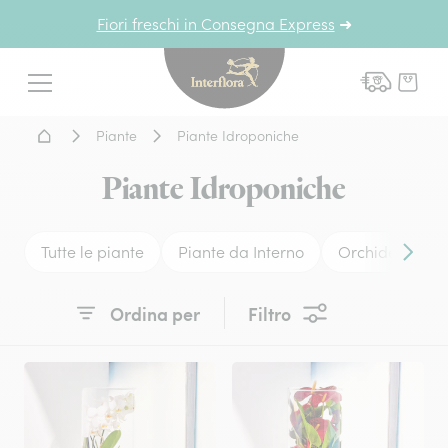
Fiori freschi in Consegna Express
➜
Interflora - fiori a domicil
Menu
Home - Fiori a domicilio
Piante
Piante Idroponiche
Piante Idroponiche
Tutte le piante
Piante da Interno
Orchidee
Conten
Ordina per
Filtro