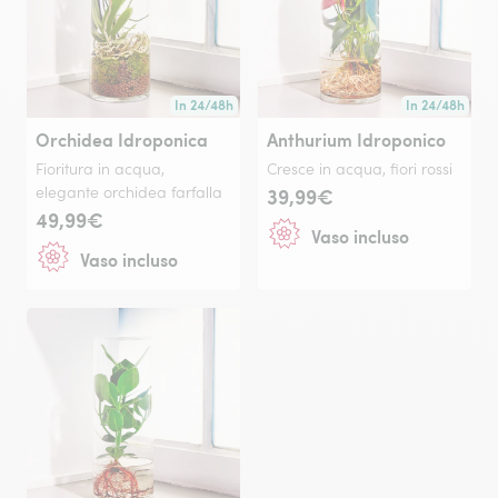
In 24/48h
In 24/48h
Consegna disponibile in 24/48h o in data a tua scelta
Consegna dispon
Orchidea Idroponica
Anthurium Idroponico
Fioritura in acqua,
Cresce in acqua, fiori rossi
elegante orchidea farfalla
39,99€
49,99€
Vaso incluso
Vaso incluso