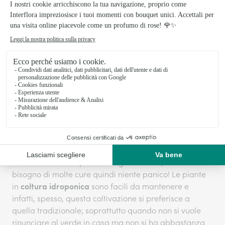
Il “kit” perfetto per la pianta che si vuole coltivare
tecnica idroponica
tramite la
prevede, come detto
argilla
precedentemente, l'utilizzo di
. L’argilla, infatti,
rilascia l’acqua nel substrato del vaso pian piano e le
radici hanno così la possibilità di assorbire i liquidi
gradualmente a seconda delle loro esigenze. Inoltre,
l’argilla non si secca quindi permette al suolo di
rimanere sempre umido.
Come curare le piante idroponiche
suo vaso
Una volta che la pianta è stata collocata nel
di vetro
con il composto di argilla adatto, non avrà
bisogno di molte cure quindi niente panico! Le piante
coltura idroponica
in
sono facili da mantenere e
infatti, spesso, questa coltivazione si preferisce a
quella tradizionale; soprattutto quando non si vuole
rinunciare al verde in casa ma non si ha abbastanza