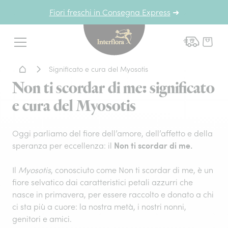
Fiori freschi in Consegna Express
➜
Interflora - fiori a domicil
Menu
Home - Fiori a domicilio
Significato e cura del Myosotis
Non ti scordar di me: significato
e cura del Myosotis
Oggi parliamo del fiore dell’amore, dell’affetto e della
Non ti scordar di me.
speranza per eccellenza: il
Il
Myosotis
, conosciuto come Non ti scordar di me, è un
fiore selvatico dai caratteristici petali azzurri che
nasce in primavera, per essere raccolto e donato a chi
ci sta più a cuore: la nostra metà, i nostri nonni,
genitori e amici.