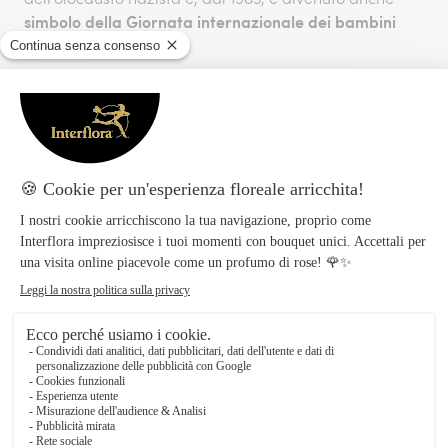
simbolo della Giornata internazionale dei bambini
scomparsi
.
Una delle ricorrenze più famose in cui si regala questo
Festa dei nonni
fiore è la
, soprattutto per la
delicatezza attribuita al Non ti scordar di me.
Cura e coltivazione del Non ti scordar di me in
giardino
Il Non ti scordar di me è facile da coltivare nelle aiuole,
nei giardini rocciosi ma anche in vaso. Gli esperti
consigliano di coltivarlo, per favorire una fioritura
precoce, tra l’estate e l’autunno. L’ideale sono le
sponde di un laghetto, ma è in grado di vivere anche
con le radici completamente sommerse dall’acqua.
Terreno e concimazione