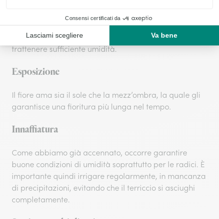
Le piante possono essere messe a dimora verso
ottobre distanziandole di una ventina di centimetri
l’una dall’altra. Il terreno dev’essere ricco e in grado di
trattenere sufficiente umidità.
Esposizione
Il fiore ama sia il sole che la mezz’ombra, la quale gli
garantisce una fioritura più lunga nel tempo.
Innaffiatura
Come abbiamo già accennato, occorre garantire
buone condizioni di umidità soprattutto per le radici. È
importante quindi irrigare regolarmente, in mancanza
di precipitazioni, evitando che il terriccio si asciughi
completamente.