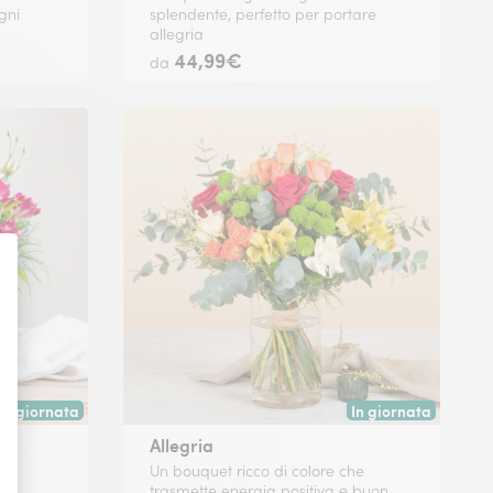
ogni
splendente, perfetto per portare
allegria
44,99€
da
In giornata
In giornata
Consegna disponibile oggi o in data a tua scelta.
Consegna disponibile
Allegria
 e
Un bouquet ricco di colore che
trasmette energia positiva e buon