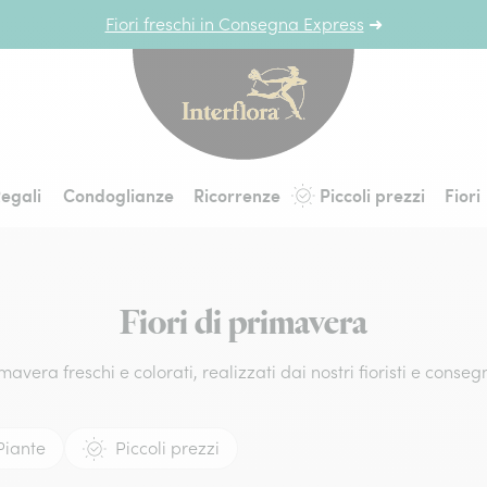
Fiori freschi in Consegna Express
➜
Interflora - fiori a 
egali
Condoglianze
Ricorrenze
Piccoli prezzi
Fiori
Fiori di primavera
mavera freschi e colorati, realizzati dai nostri fioristi e consegna
Piante
Piccoli prezzi