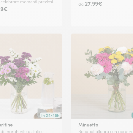
 celebrare momenti preziosi
27,99€
da
99€
In 24/48h
 data a tua scelta.
Consegna disponibile in 24/48h o in data a tua s
ritine
Minuetto
di margherite e statice
Bouquet allegro con gerbere