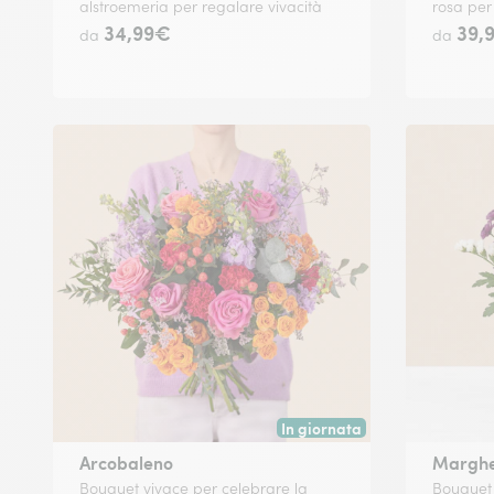
alstroemeria per regalare vivacità
rosa per
34,99€
39,
da
da
In giornata
Consegna disponibile oggi o in
Arcobaleno
Marghe
Bouquet vivace per celebrare la
Bouquet 