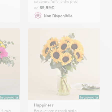
celebrare l'affetto che provi
69,99€
da
Non Disponibile
In giornata
In giornata
celta.
Consegna disponibile oggi o in data a tua scelta.
Consegna disponibile
Happiness
 fucsia
Bouquet con girasoli giallo