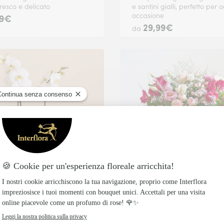
fresco e delicato
e santini gialli, perfetto per 
occasione
99€
29,99€
da
In giornata
 data a tua scelta.
Consegna disponibile oggi o in data a tua scelta.
ea Bianca
Sentimenti
a orchidea phalaenopsis
Bouquet romantico con rose
facile da curare
lisianthus rosa