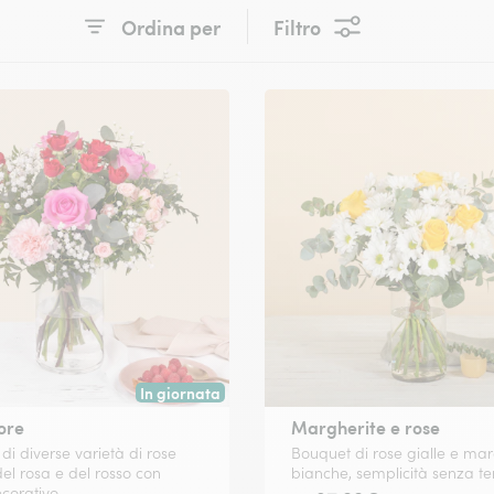
Ordina per
Filtro
In giornata
 data a tua scelta.
Consegna disponibile oggi o in data a tua scelta.
ore
Margherite e rose
di diverse varietà di rose
Bouquet di rose gialle e mar
del rosa e del rosso con
bianche, semplicità senza 
corativo