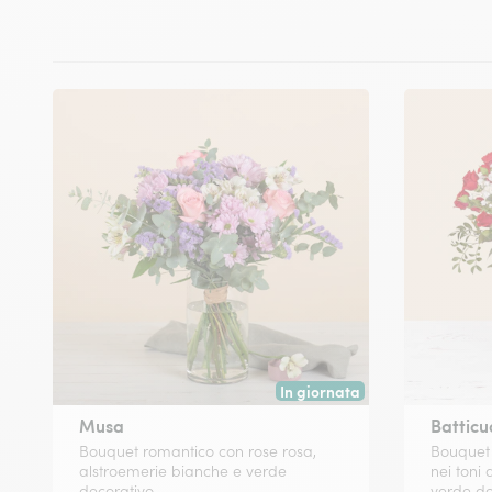
In giornata
Consegna disponibile oggi o in
Musa
Batticu
Bouquet romantico con rose rosa,
Bouquet 
alstroemerie bianche e verde
nei toni 
decorativo
verde de