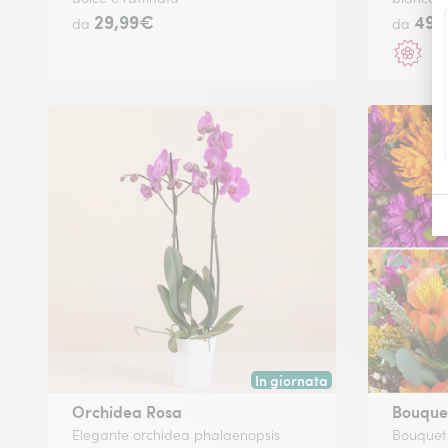
29,99€
49,
da
da
R
In giornata
Consegna disponibile oggi o in
Orchidea Rosa
Bouquet
Elegante orchidea phalaenopsis
Bouquet d