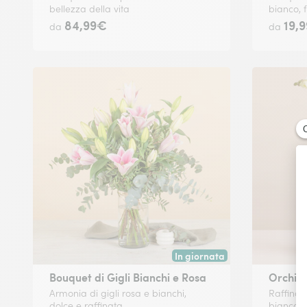
bellezza della vita
bianco, 
84,99€
19,
da
da
In giornata
Consegna disponibile oggi o in
Bouquet di Gigli Bianchi e Rosa
Orchid
Armonia di gigli rosa e bianchi,
Raffinat
dolce e raffinata
bianca, 