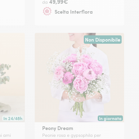
49,99€
da
Scelta Interflora
Non Disponibile
In 24/48h
In giornata
Consegna disponibile in 24/48h o in data a tua scelta.
Consegna disponibile
Peony Dream
hi ami
Peonie rosa e gypsophila per