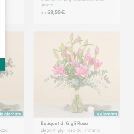
umore
59,99€
da
In giornata
In giornata
Consegna disponibile oggi o in data a tua scelta.
Consegna disponibile
Bouquet di Gigli Rosa
rezza
Eleganti gigli rosa dal profumo