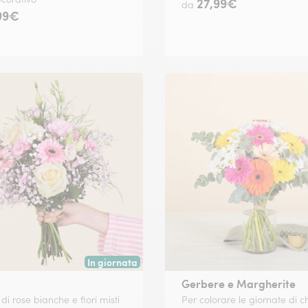
27,99€
da
99€
In giornata
 data a tua scelta.
Consegna disponibile oggi o in data a tua scelta.
Gerbere e Margherite
i rose bianche e fiori misti
Per colorare le giornate di c