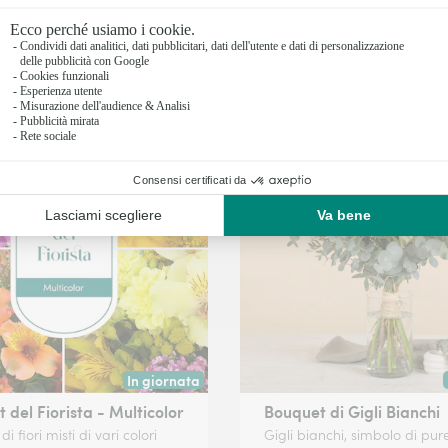
99€
49,99€
da
egala e decora
In giornata
 data a tua scelta.
Consegna disponibile oggi o in data a tua scelta.
 del Fiorista - Multicolor
Bouquet di Gigli Bianchi
i fiori misti di vari colori
Gigli bianchi, simbolo di pu