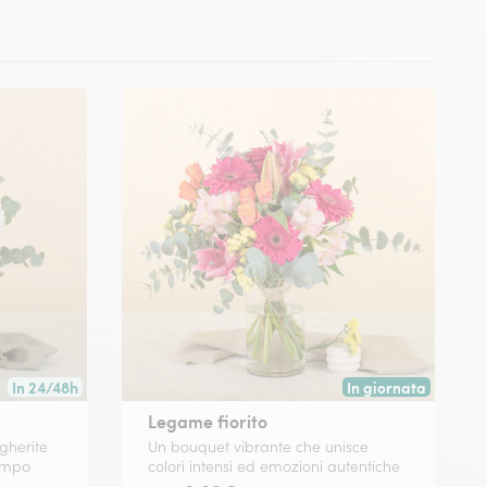
In 24/48h
In giornata
Consegna disponibile in 24/48h o in data a tua scelta.
Consegna disponibile
Legame fiorito
gherite
Un bouquet vibrante che unisce
tempo
colori intensi ed emozioni autentiche