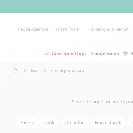
Regali Aziendali
I nostri fioristi
Hai bisogno di aiuto?
Consegna Oggi
Compleanno
R
Home - Fiori a domicilio
Fiori
Fiori di primavera
Scopri bouquet di fiori di pri
Peonie
Gigli
Orchidee
Fiori colorati