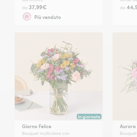
37,99€
44,
da
da
Più venduto
In giornata
Consegna disponibile oggi o in
Giorno Felice
Aurora
Bouquet multicolore con
Bouquet d