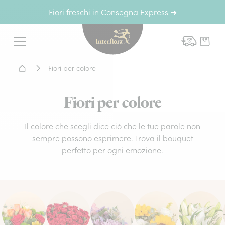
Fiori freschi in Consegna Express
➜
Interflora - fiori a domicil
Menu
Home - Fiori a domicilio
Fiori per colore
Fiori per colore
Il colore che scegli dice ciò che le tue parole non
sempre possono esprimere. Trova il bouquet
perfetto per ogni emozione.