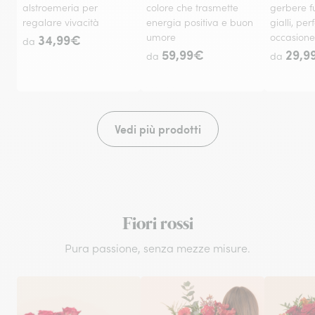
alstroemeria per
colore che trasmette
gerbere fu
regalare vivacità
energia positiva e buon
gialli, per
34,99€
umore
occasione
da
59,99€
29,9
da
da
Vedi più prodotti
Fiori rossi
Pura passione, senza mezze misure.