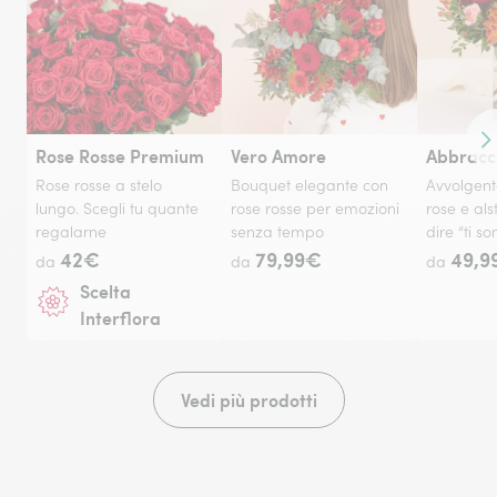
Co
Rose Rosse Premium
Vero Amore
Abbracc
Rose rosse a stelo
Bouquet elegante con
Avvolgent
lungo. Scegli tu quante
rose rosse per emozioni
rose e al
regalarne
senza tempo
dire “ti so
42€
79,99€
49,9
da
da
da
Scelta
Interflora
Vedi più prodotti