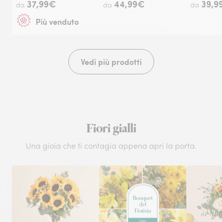
37,99€
44,99€
39,9
da
da
da
Più venduto
Vedi più prodotti
Fiori gialli
Una gioia che ti contagia appena apri la porta.