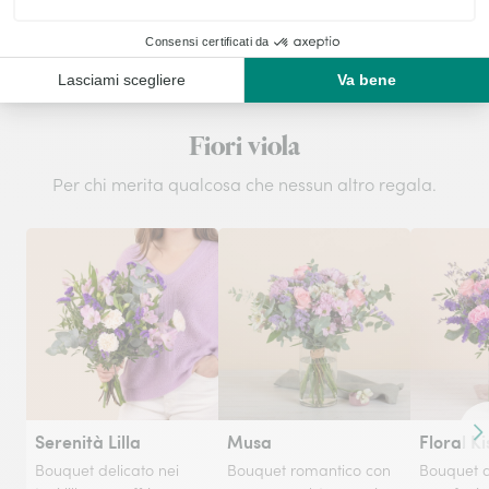
Fiori viola
Per chi merita qualcosa che nessun altro regala.
Serenità Lilla
Musa
Floral Ki
Co
Bouquet delicato nei
Bouquet romantico con
Bouquet d