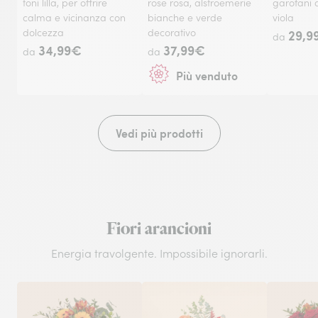
toni lilla, per offrire
rose rosa, alstroemerie
garofani d
calma e vicinanza con
bianche e verde
viola
dolcezza
decorativo
29,9
da
34,99€
37,99€
da
da
Più venduto
Vedi più prodotti
Fiori arancioni
Energia travolgente. Impossibile ignorarli.