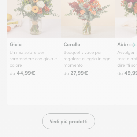
Gioia
Corallo
Abbracc
Co
Un mix solare per
Bouquet vivace per
Avvolgent
sorprendere con gioia e
regalare allegria in ogni
rose e al
calore
momento
dire “ti so
44,99€
27,99€
49,9
da
da
da
Vedi più prodotti