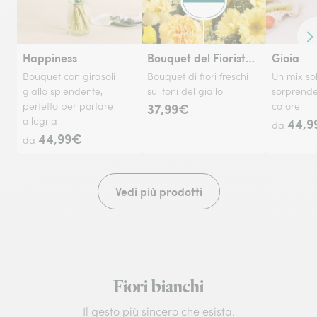
Co
Happiness
Bouquet del Fiorista - Giallo
Gioia
Bouquet con girasoli
Bouquet di fiori freschi
Un mix so
giallo splendente,
sui toni del giallo
sorprende
perfetto per portare
37,99€
calore
allegria
44,9
da
44,99€
da
Vedi più prodotti
Fiori bianchi
Il gesto più sincero che esista.