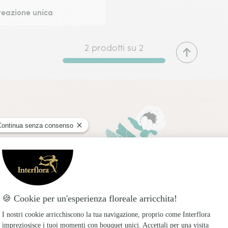
eazione unica
2 prodotti su 2
Consegna express