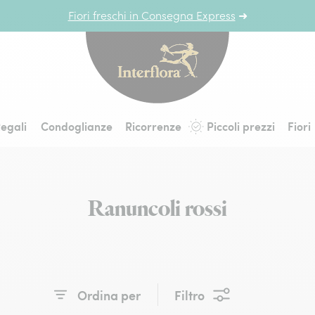
Fiori freschi in Consegna Express
➜
Interflora - fiori a 
egali
Condoglianze
Ricorrenze
Piccoli prezzi
Fiori
Ranuncoli rossi
Ordina per
Filtro