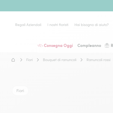
Regali Aziendali
I nostri fioristi
Hai bisogno di aiuto?
Consegna Oggi
Compleanno
R
Home - Fiori a domicilio
Fiori
Bouquet di ranuncoli
Ranuncoli rossi
Fiori