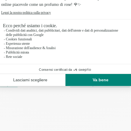
Consegna in giornata disponibile sui prodotti
floreali per ordini effettuati entro le 17:30 e la
domenica entro le 12:30, salvo festività e chiusure
locali.
i rossi, passione in fiore
Ranuncoli bianchi
Bouquet ranuncoli rosa
Ranuncoli colorati
na sposa
Ranuncoli per San Valentino