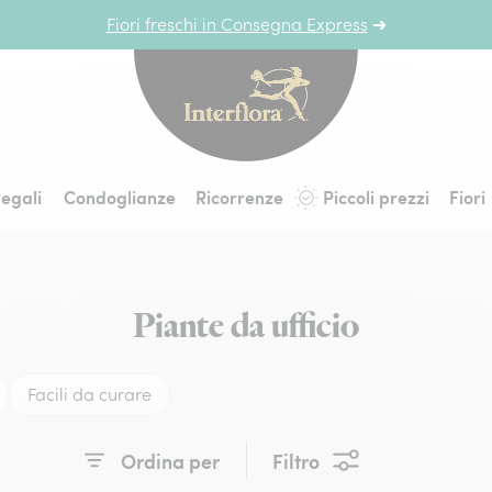
Fiori freschi in Consegna Express
➜
Interflora - fiori a 
egali
Condoglianze
Ricorrenze
Piccoli prezzi
Fiori
Piante da ufficio
Facili da curare
Ordina per
Filtro