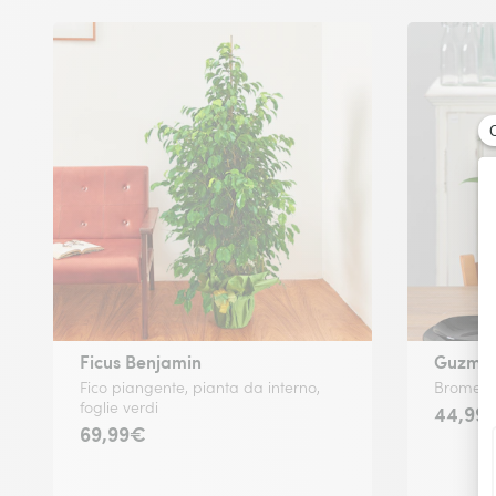
Ficus Benjamin
Guzman
Fico piangente, pianta da interno,
Bromelia 
foglie verdi
44,99
69,99€