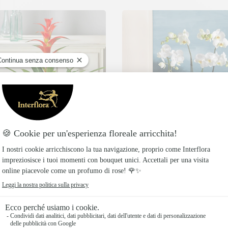
ia Rossa
Doppia Orchidea Bianca
esotica rossa, colori vivaci
Raffinatezza doppia, orchid
farfalla bianche con vaso in
€
139€
Vaso incluso