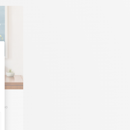
ee
cluso