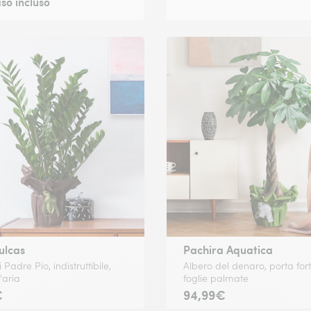
so incluso
ulcas
Pachira Aquatica
 Padre Pio, indistruttibile,
Albero del denaro, porta for
l'aria
foglie palmate
€
94,99€