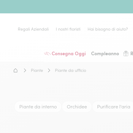
Regali Aziendali
I nostri fioristi
Hai bisogno di aiuto?
Consegna Oggi
Compleanno
R
Home - Fiori a domicilio
Piante
Piante da ufficio
Piante da interno
Orchidee
Purificare l'aria