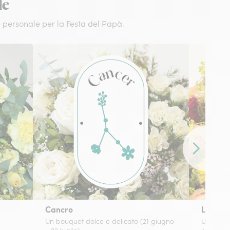
le
e personale per la Festa del Papà.
Contenuto 
Cancro
Leone
Un bouquet dolce e delicato (21 giugno
Un bouqu