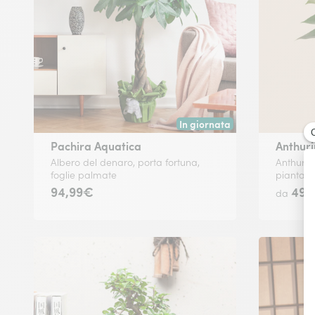
In giornata
Consegna disponibile oggi o in
Pachira Aquatica
Anthur
Albero del denaro, porta fortuna,
Anthurium
foglie palmate
pianta t
94,99€
49,
da