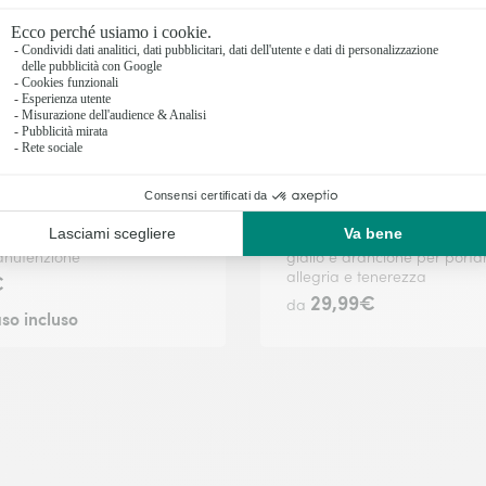
In 24/48h
8h o in data a tua scelta.
Consegna disponibile in 24/48h o in data a tua s
Ficus Ginseng
Piccolo Sole
rocarpa, purifica l'aria,
Bouquet di germini e crisant
anutenzione
giallo e arancione per porta
allegria e tenerezza
€
29,99€
da
so incluso