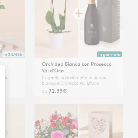
In 24/48h
In giornata
Consegna disponibile in 24/48h o in data a tua scelta.
Consegna disponibile
Orchidea Bianca con Prosecco
Val d'Oca
6/34
Elegante orchidea phalaenopsis
bianca e prosecco Val D'Oca
72,99€
da