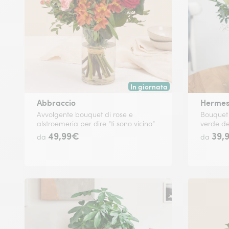
In giornata
Consegna disponibile oggi o in
Abbraccio
Herme
Avvolgente bouquet di rose e
Bouquet m
alstroemeria per dire “ti sono vicino”
verde de
49,99€
39,
da
da