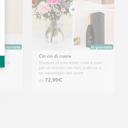
In giornata
In giornata
celta.
Consegna disponibile oggi o in data a tua scelta.
Consegna disponibile
Cin cin di cuore
emi in
Bouquet di rose miste rosse e rosa
re
per un brindisi con fiori, bollicine e
un messaggio dal cuore
72,99€
da