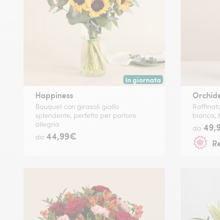
In giornata
Consegna disponibile oggi o in
Happiness
Orchid
Bouquet con girasoli giallo
Raffinat
splendente, perfetto per portare
bianca, 
allegria
49,
da
44,99€
da
R