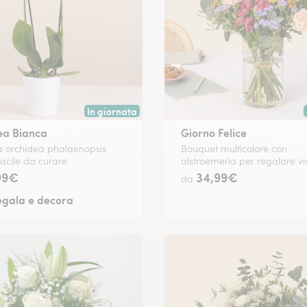
In giornata
 data a tua scelta.
Consegna disponibile oggi o in data a tua scelta.
ea Bianca
Giorno Felice
a orchidea phalaenopsis
Bouquet multicolore con
facile da curare
alstroemeria per regalare vi
99€
34,99€
da
egala e decora