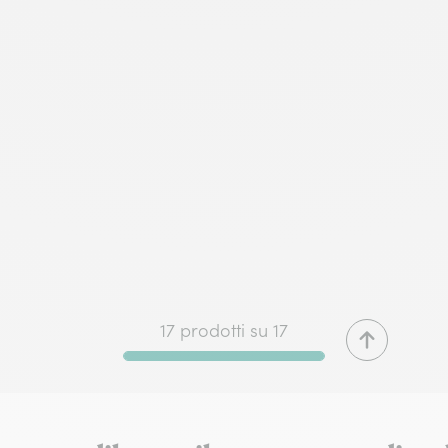
8h o in data a tua scelta.
17 prodotti su 17