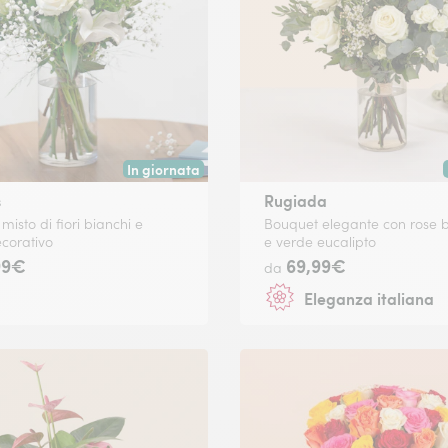
In giornata
 data a tua scelta.
Consegna disponibile oggi o in data a tua scelta.
s
Rugiada
isto di fiori bianchi e
Bouquet elegante con rose 
corativo
e verde eucalipto
99€
69,99€
da
Eleganza italiana