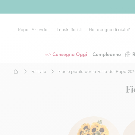
Regali Aziendali
I nostri fioristi
Hai bisogno di aiuto?
Consegna Oggi
Compleanno
R
Home - Fiori a domicilio
Festività
Fiori e piante per la Festa del Papà 202
Fi