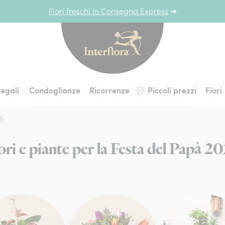
Fiori freschi in Consegna Express
➜
Interflora - fiori a 
egali
Condoglianze
Ricorrenze
Piccoli prezzi
Fiori
6
ori e piante per la Festa del Papà 2