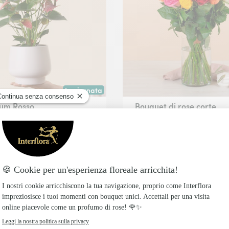
In giornata
 data a tua scelta.
Consegna disponibile oggi o in data a tua scelta.
ium Rosso
Bouquet di rose corte
multicolore
 dai fiori rossi e brillanti,
ropicale
Incantevole bouquet di 18/2
99€
rose a stelo corto
34,99€
da