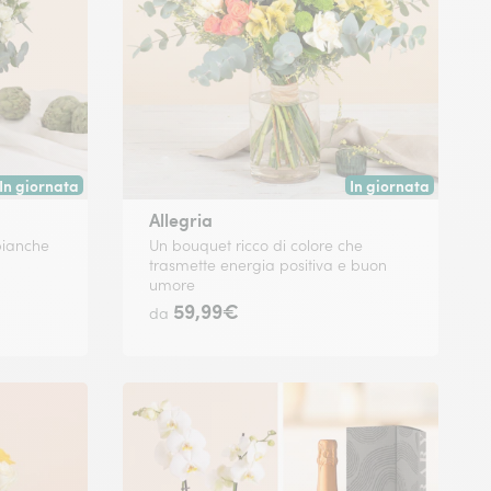
In giornata
In giornata
Consegna disponibile oggi o in data a tua scelta.
Consegna disponibile
Allegria
bianche
Un bouquet ricco di colore che
trasmette energia positiva e buon
umore
59,99€
da