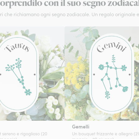
orprendilo con il suo segno zodiaca
lori che richiamano ogni segno zodiacale. Un regalo originale 
Gemelli
 sereno e rigoglioso (20
Un bouquet frizzante e allegro (21