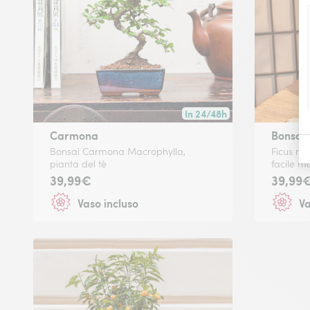
In 24/48h
Consegna disponibile in 24/4
Carmona
Bonsai 
Bonsai Carmona Macrophylla,
Ficus mic
pianta del tè
facile m
39,99€
39,99
Vaso incluso
Va