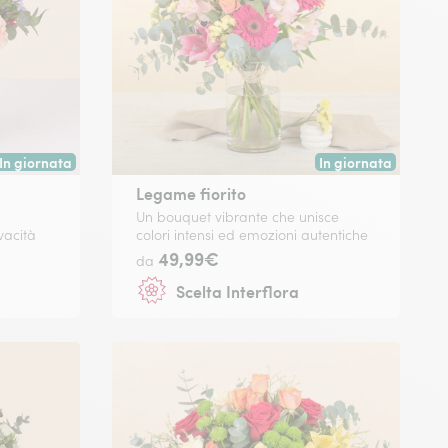
In giornata
In giornata
Consegna disponibile oggi o in data a tua scelta.
Consegna disponibile
Legame fiorito
Un bouquet vibrante che unisce
vacità
colori intensi ed emozioni autentiche
49,99€
da
Scelta Interflora