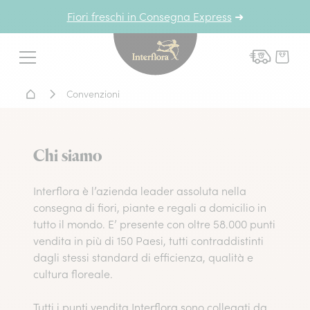
Fiori freschi in Consegna Express
➜
Interflora - fiori a domicil
Menu
Home - Fiori a domicilio
Convenzioni
Chi siamo
Interflora è l’azienda leader assoluta nella
consegna di fiori, piante e regali a domicilio in
tutto il mondo. E’ presente con oltre 58.000 punti
vendita in più di 150 Paesi, tutti contraddistinti
dagli stessi standard di efficienza, qualità e
cultura floreale.
Tutti i punti vendita Interflora sono collegati da