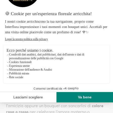
tempo anche ai Sancarlini e rimane tutt'ora valido nel
linguaggio dei fiori
. È importante distinguere questi
due fiori per via del loro significato: se i Sancarlini sono
simbolo di vita, il Crisantemo invece simboleggia la
morte. Ecco che il nome Sancarlino è stato dato anche
per riuscire a distinguere questi due fiori che seppur
significato opposto
con un aspetto simile hanno un
.
Quando regalare i sancarlini
Grazie al loro significato molto positivo, i Sancarlini
sono fiori che si possono regalare in varie occasioni.
colore
Composizioni o bouquet con sancarlini di
bianco
per
o feste di
sono molto indicati
matrimonio
anniversario
come simbolo e augurio di purezza e di
lunga vita. Ideale anche una composizione di fiori misti
con dei sancarlini di colore giallo per celebrare
colore
l’amicizia oppure un bouquet con sancarlini di
rosa o rosso
per celebrare l’amore materno o