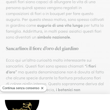
questi fiori siano capaci di allungare la vita di una
persona quindi spesso vengono regalati in
composizioni di fiori o in bouquet per fare questo
augurio. Per questo stesso motivo, sono spesso coltivati
augurio di una vita lunga
in giardino come
per tutta la
famiglia. Addirittura, in molti paesi asiatici questi fiori
simbolo nazionale.
sono diventati un
Sancarlino: il fiore d’oro del giardino
Ecco qui un’altra curiosità molto interessante sui
“i fiori
sancarlini. Questi fiori sono spesso chiamati
d’oro”
ma questa denominazione non è dovuta al fatto
che alcune specie durante la fioritura producono fiori
di colore giallo intenso. Questo soprannome deriva dal
i botanici non
fatto che nell’Antica Grecia,
distinguevano i crisantemi dai sancarlini
a causa
della loro somiglianza. Crisantemo in greco significa
fiore dell’oro e questo significato si è trasmesso nel