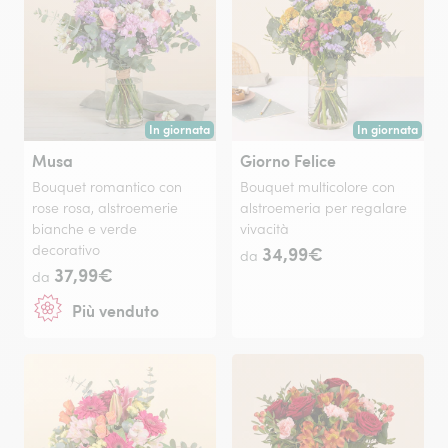
In giornata
In giornata
Consegna disponibile oggi o in data a tua scelta.
Consegna disponi
Musa
Giorno Felice
Bouquet romantico con
Bouquet multicolore con
rose rosa, alstroemerie
alstroemeria per regalare
bianche e verde
vivacità
decorativo
34,99€
da
37,99€
da
Più venduto