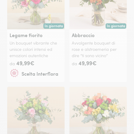
In giornata
In giornata
Consegna disponibile oggi o in data a tua scelta.
Consegna disponi
Legame fiorito
Abbraccio
Un bouquet vibrante che
Avvolgente bouquet di
unisce colori intensi ed
rose e alstroemeria per
emozioni autentiche
dire “ti sono vicino”
49,99€
49,99€
da
da
Scelta Interflora