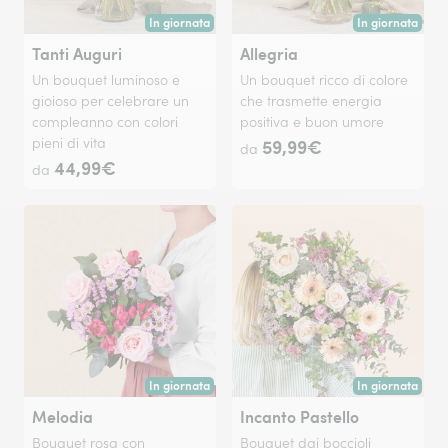
In giornata
In giornata
Consegna disponibile oggi o in data a tua scelta.
Consegna disponi
Tanti Auguri
Allegria
Un bouquet luminoso e
Un bouquet ricco di colore
gioioso per celebrare un
che trasmette energia
compleanno con colori
positiva e buon umore
pieni di vita
59,99€
da
44,99€
da
In giornata
In giornata
Consegna disponibile oggi o in data a tua scelta.
Consegna disponi
Melodia
Incanto Pastello
Bouquet rosa con
Bouquet dai boccioli