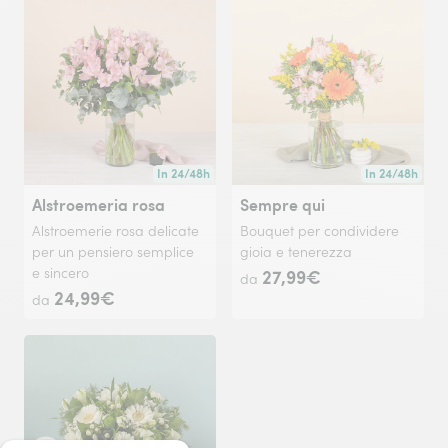
In 24/48h
In 24/48h
Consegna disponibile in 24/48h o in data a tua scelta
Consegna dispon
Alstroemeria rosa
Sempre qui
Alstroemerie rosa delicate
Bouquet per condividere
per un pensiero semplice
gioia e tenerezza
e sincero
27,99€
da
24,99€
da