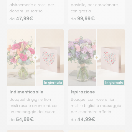
alstroemerie e rose, per
pastello, per emozionare
donare un sorriso
con grazia
47,99€
99,99€
da
da
In giornata
In giornata
Consegna disponibile oggi o in data a tua scelta.
Consegna disponi
Indimenticabile
Ispirazione
Bouquet di gigli e fiori
Bouquet con rose e fiori
misti rosa e arancioni, con
misti e biglietto messaggio
un messaggio dal cuore
per esprimere affetto
54,99€
44,99€
da
da