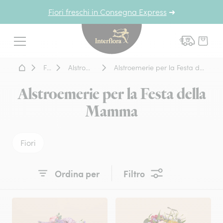
Fiori freschi in Consegna Express
➜
Interflora - fiori a domicil
Menu
Home - Fiori a domicilio
Fiori
Alstroemerie
Alstroemerie per la Festa della Mamma
Alstroemerie per la Festa della
Mamma
Fiori
Ordina per
Filtro