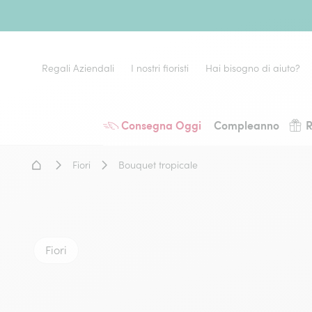
Regali Aziendali
I nostri fioristi
Hai bisogno di aiuto?
Consegna Oggi
Compleanno
R
Home - Fiori a domicilio
Fiori
Bouquet tropicale
Fiori