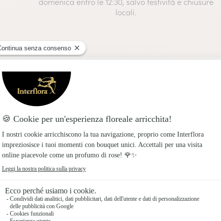
domenica entro le 12:30, salvo festività e chiusure
locali.
ri giusti: bouquet per ogni occasione
vento speciale? Scopri come abbinare i fiori al tuo messaggio 
Interflora
I fiori più adatti ai segni dello Zodiaco
Scopri in questo approfondimento
qual'è il fiore associato al tuo segno
zodiacale.