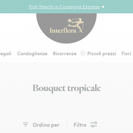
Fiori freschi in Consegna Express
➜
Interflora - fiori a 
egali
Condoglianze
Ricorrenze
Piccoli prezzi
Fiori
Bouquet tropicale
Ordina per
Filtro