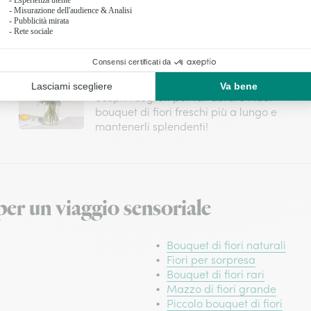
Conservare i bouquet di fiori freschi
più lungo
Scopri i segreti per far durare i tuoi
bouquet di fiori freschi più a lungo e
mantenerli splendenti!
er un viaggio sensoriale
Bouquet di fiori naturali
Fiori per sorpresa
Bouquet di fiori rari
Mazzo di fiori grande
Piccolo bouquet di fiori