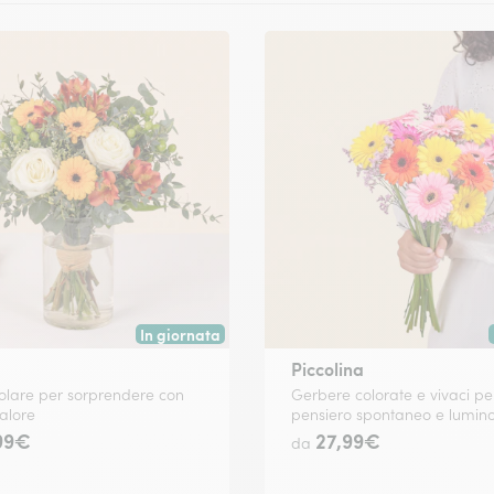
In giornata
 data a tua scelta.
Consegna disponibile oggi o in data a tua scelta.
Piccolina
olare per sorprendere con
Gerbere colorate e vivaci pe
calore
pensiero spontaneo e lumino
99€
27,99€
da