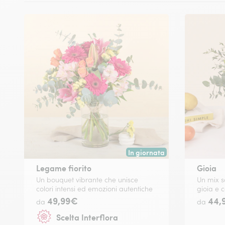
In giornata
Consegna disponibile oggi o in
Legame fiorito
Gioia
Un bouquet vibrante che unisce
Un mix s
colori intensi ed emozioni autentiche
gioia e 
49,99€
44,
da
da
Scelta Interflora