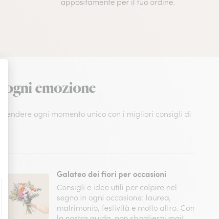
appositamente per il tuo ordine.
 e ogni emozione
e rendere ogni momento unico con i migliori consigli di
Galateo dei fiori per occasioni
Consigli e idee utili per colpire nel
segno in ogni occasione: laurea,
matrimonio, festività e molto altro. Con
la nostra guida, non sbaglierai mai!