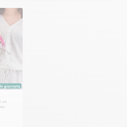
In giornata
Consegna disponibile oggi o in data a tua scelta.
r un
so.