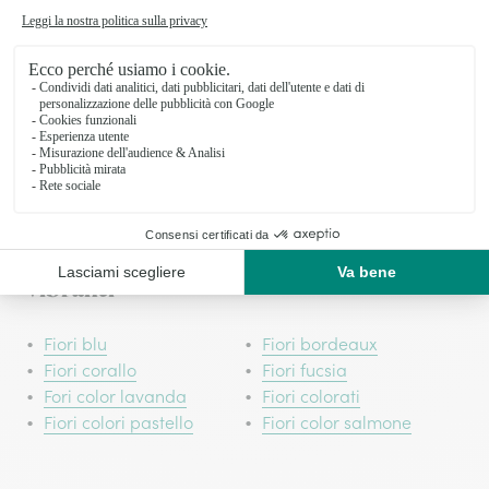
Significato dei fiori per i defunti in
base al colore
Vediamo insieme qual è il significato
dei fiori per i defunti in base al colore.
Scegli il colore giusto in questa
occasione importante
Fiori magenta da regalare per dettagli
vibranti
Fiori blu
Fiori bordeaux
Fiori corallo
Fiori fucsia
Fori color lavanda
Fiori colorati
Fiori colori pastello
Fiori color salmone