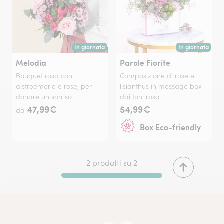
In giornata
In giornata
Consegna disponibile oggi o in data a tua scelta.
Consegna disponi
Melodia
Parole Fiorite
Bouquet rosa con
Composizione di rose e
alstroemerie e rose, per
lisianthus in message box
donare un sorriso
dai toni rosa
47,99€
54,99€
da
Box Eco-friendly
2 prodotti su 2