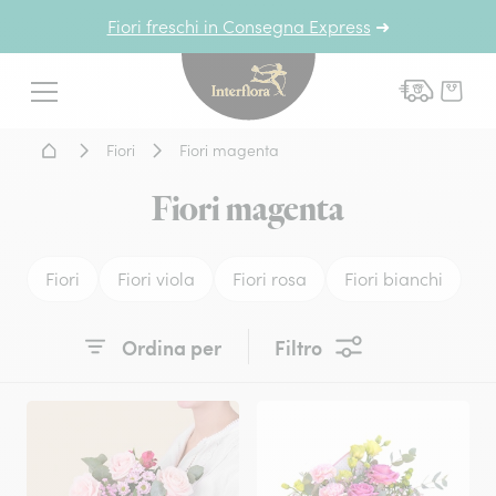
Fiori freschi in Consegna Express
➜
Interflora - fiori a domicil
Menu
Home - Fiori a domicilio
Fiori
Fiori magenta
Fiori magenta
Fiori
Fiori viola
Fiori rosa
Fiori bianchi
Ordina per
Filtro