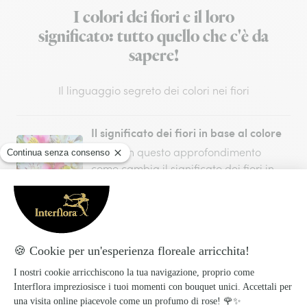
I colori dei fiori e il loro
significato: tutto quello che c'è da
sapere!
Il linguaggio segreto dei colori nei fiori
Il significato dei fiori in base al colore
Scopri in questo approfondimento
come cambia il significato dei fiori in
base al loro colore. Affidati ai nostri
consigli per non sbagliare.
Il linguaggio dei Fiori
Scopri qual'è il significato di ogni fiore e
arricchisci il tuo gesto con un valore
simbolico grazie al linguaggio dei fiori