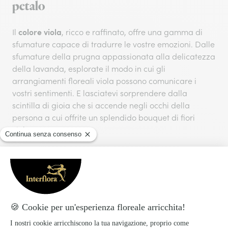
petalo
colore viola
Il
, ricco e raffinato, offre una gamma di
sfumature capace di tradurre le vostre emozioni. Dalle
sfumature della prugna appassionata alla delicatezza
della lavanda, esplorate il modo in cui gli
arrangiamenti floreali viola possono comunicare i
vostri sentimenti. E lasciatevi sorprendere dalla
scintilla di gioia che si accende negli occhi della
persona a cui offrite un splendido bouquet di fiori
viola.
Quando offrire un bouquet di fiori
viola?
Dai fiori lilla che vi lasciano a bocca aperta ai fiori
malva luminosi, ciascuna delle nostre composizioni
floreali viola vi permette di trasmettere i vostri