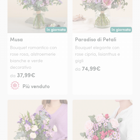
In giornata
In giornata
Consegna disponibile oggi o in data a tua scelta.
Consegna disponi
Musa
Paradiso di Petali
Bouquet romantico con
Bouquet elegante con
rose rosa, alstroemerie
rose cipria, lisianthus e
bianche e verde
gigli
decorativo
74,99€
da
37,99€
da
Più venduto