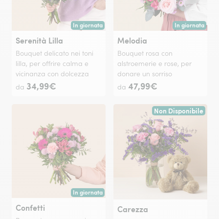
In giornata
In giornata
Consegna disponibile oggi o in data a tua scelta.
Consegna disponi
Serenità Lilla
Melodia
Bouquet delicato nei toni
Bouquet rosa con
lilla, per offrire calma e
alstroemerie e rose, per
vicinanza con dolcezza
donare un sorriso
34,99€
47,99€
da
da
Non Disponibile
In giornata
Consegna disponibile oggi o in data a tua scelta.
Confetti
Carezza