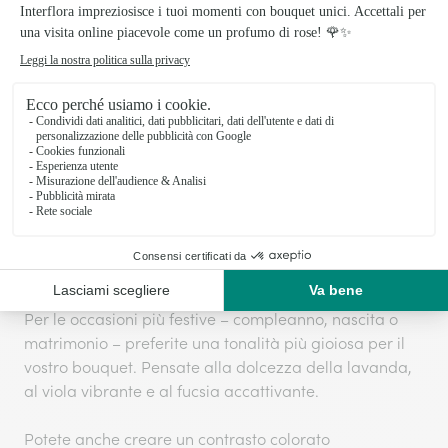
sentimenti più sinceri. Poiché i fiori viola incarnano
l'ammirazione e i sentimenti profondi, diventano i
vostri messaggeri sia per un compleanno che per un
lutto.
Infatti, per esprimere le vostre condoglianze, un
bouquet di fiori viola dai colori profondi si fa testimone
del vostro affetto sincero.
bouquet di fiori viola
I
sono anche perfetti nel contesto
professionale, per esprimere la vostra ammirazione e
la vostra simpatia.
Per le occasioni più festive – compleanno, nascita o
matrimonio – preferite una tonalità più gioiosa per il
vostro bouquet. Pensate alla dolcezza della lavanda,
al viola vibrante e al fucsia accattivante.
Potete anche creare un contrasto colorato