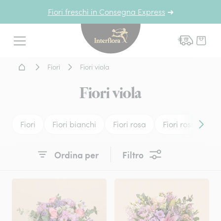
Fiori freschi in Consegna Express
➜
Interflora - fiori a domicil
Menu
Home - Fiori a domicilio
Fiori
Fiori viola
Fiori viola
Fiori
Fiori bianchi
Fiori rosa
Fiori rossi
Fi
Conten
Ordina per
Filtro