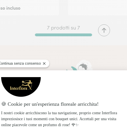
so incluso
7 prodotti su 7
Consegna express