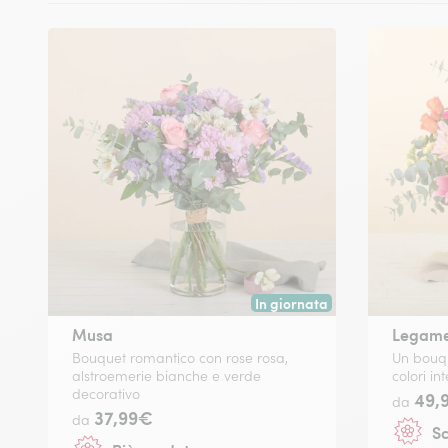
In giornata
Consegna disponibile oggi o in
Musa
Legame 
Bouquet romantico con rose rosa,
Un bouqu
alstroemerie bianche e verde
colori i
decorativo
49,
da
37,99€
da
Sc