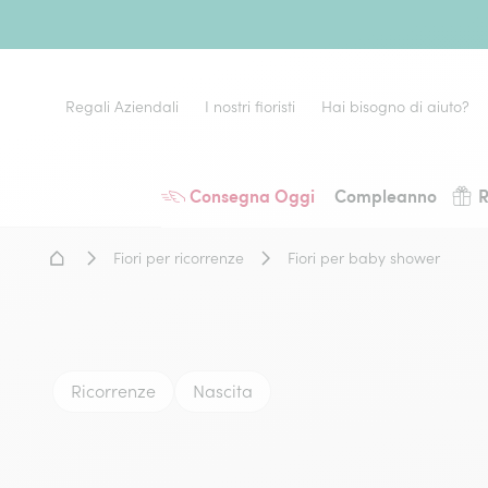
Regali Aziendali
I nostri fioristi
Hai bisogno di aiuto?
Consegna Oggi
Compleanno
R
Home - Fiori a domicilio
Fiori per ricorrenze
Fiori per baby shower
Ricorrenze
Nascita