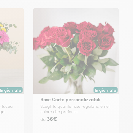
In giornata
In giornata
Consegna disponibile oggi o in data a tua scelta.
Consegna disponibile
Rose Corte personalizzabili
 fucsia
Scegli tu quante rose regalare, e nel
ogni
colore che preferisci
36€
da