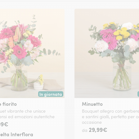
In giornata
 data a tua scelta.
Consegna disponibile oggi o in data a tua scelta.
fiorito
Minuetto
et vibrante che unisce
Bouquet allegro con gerbere
ntensi ed emozioni autentiche
e santini gialli, perfetto per 
occasione
99€
29,99€
da
elta Interflora