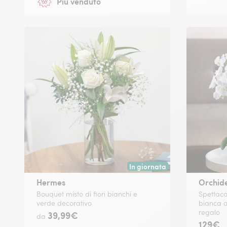
Più venduto
In giornata
Consegna disponibile oggi o in
Hermes
Orchid
Bouquet misto di fiori bianchi e
Spettaco
verde decorativo
bianca a
regalo
39,99€
da
129€