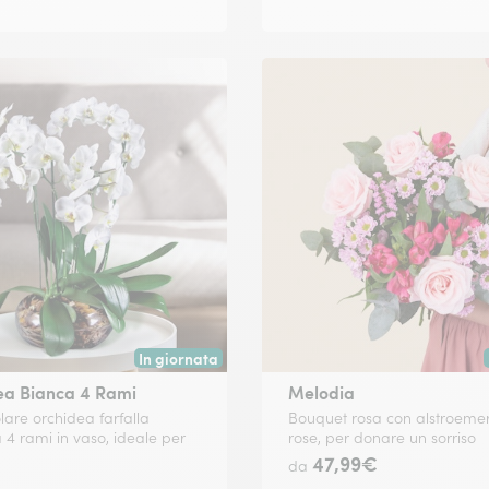
In giornata
 data a tua scelta.
Consegna disponibile oggi o in data a tua scelta.
ea Bianca 4 Rami
Melodia
lare orchidea farfalla
Bouquet rosa con alstroemer
 4 rami in vaso, ideale per
rose, per donare un sorriso
47,99€
da