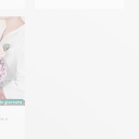
In giornata
Consegna disponibile oggi o in data a tua scelta.
ie e