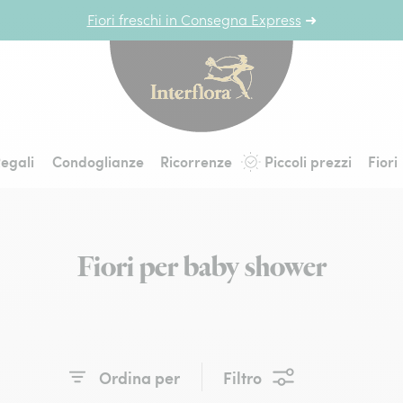
Fiori freschi in Consegna Express
➜
Interflora - fiori a 
egali
Condoglianze
Ricorrenze
Piccoli prezzi
Fiori
Fiori per baby shower
Ordina per
Filtro