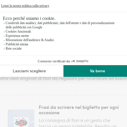
Consegna in giornata disponibile sui prodotti
floreali per ordini effettuati entro le 17:30 e la
domenica entro le 12:30, salvo festività e chiusure
locali.
are per ricorrenze: consigli per un r
ostre idee originali di fiori da regalare per ricorrenze ed event
Frasi da scrivere nel biglietto per ogni
occasione
La consegna di fiori è un gesto che
lascia un segno indelebile. Rendilo un