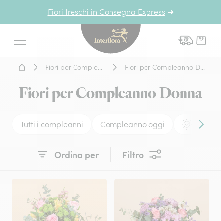
Fiori freschi in Consegna Express
➜
Interflora - fiori a domicil
Menu
Home - Fiori a domicilio
Fiori per Compleanno
Fiori per Compleanno Donna
Fiori per Compleanno Donna
Tutti i compleanni
Compleanno oggi
Piccoli
Conten
Ordina per
Filtro