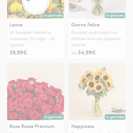
In giornata
In giornata
Consegna disponibile oggi o in data a tua scelta.
Consegna disponi
Leone
Giorno Felice
Un bouquet radioso e
Bouquet multicolore con
maestoso (23 luglio - 22
alstroemeria per regalare
agosto)
vivacità
39,99€
34,99€
da
In giornata
In giornata
Consegna disponibile oggi o in data a tua scelta.
Consegna disponi
Rose Rosse Premium
Happiness