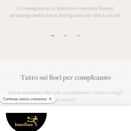
Ci impegniamo a realizzare creazioni floreali
all'avanguardia che si distinguono per stile e unicità.
Tutto sui fiori per compleanno
Come scegliere i fiori per compleanno: i nostri consigli
da esperti
Quali fiori regalare per un
compleanno?
Scopriamo insieme quali fiori regalare