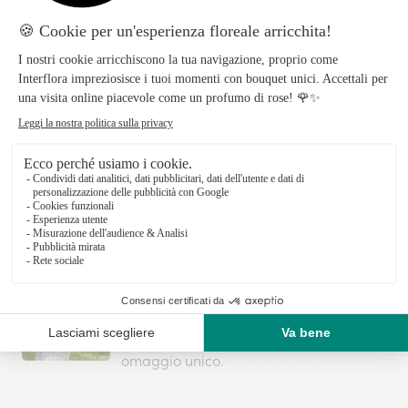
per un compleanno. Per amici,
conoscenti, una ragazza, un uomo o la
mamma.
Auguri di buon compleanno: cosa
scrivere per dire buon compleanno
Scopri suggerimenti per scrivere un
biglietto d’auguri personalizzato. E per
rendere il giorno più speciale, regala
un bouquet di fiori!
I migliori fiori per onomastico
Celebra gli onomastici: regala fiori
carichi di significato. Scopri il
linguaggio floreale e sorprendi con un
omaggio unico.