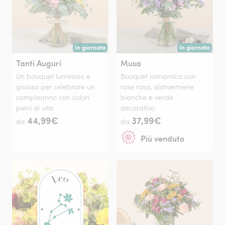
In giornata
In giornata
Consegna disponibile oggi o in data a tua scelta.
Consegna disponi
Tanti Auguri
Musa
Un bouquet luminoso e
Bouquet romantico con
gioioso per celebrare un
rose rosa, alstroemerie
compleanno con colori
bianche e verde
pieni di vita
decorativo
44,99€
37,99€
da
da
Più venduto