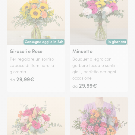
Consegna oggi o in 24h
In giornata
Consegna a mano oggi tramite fiorista nelle grandi città o a partire
Consegna disponi
Girasoli e Rose
Minuetto
Per regalare un sorriso
Bouquet allegro con
capace di illuminare la
gerbere fucsia e santini
giornata
gialli, perfetto per ogni
29,99€
occasione
da
29,99€
da