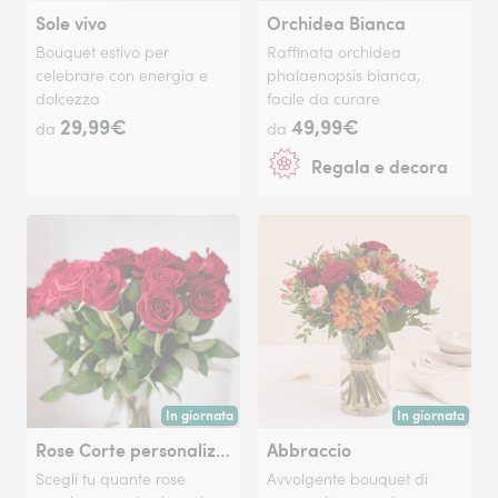
Sole vivo
Orchidea Bianca
Bouquet estivo per
Raffinata orchidea
celebrare con energia e
phalaenopsis bianca,
dolcezza
facile da curare
29,99€
49,99€
da
da
Regala e decora
In giornata
In giornata
Consegna disponibile oggi o in data a tua scelta.
Consegna disponi
Rose Corte personalizzabili
Abbraccio
Scegli tu quante rose
Avvolgente bouquet di