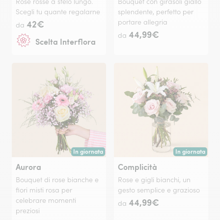
Rose rosse a stelo lungo.
Bouquet con girasoli giallo
Scegli tu quante regalarne
splendente, perfetto per
42€
portare allegria
da
44,99€
da
Scelta Interflora
In giornata
In giornata
Consegna disponibile oggi o in data a tua scelta.
Consegna disponi
Aurora
Complicità
Bouquet di rose bianche e
Rose e gigli bianchi, un
fiori misti rosa per
gesto semplice e grazioso
celebrare momenti
44,99€
da
preziosi