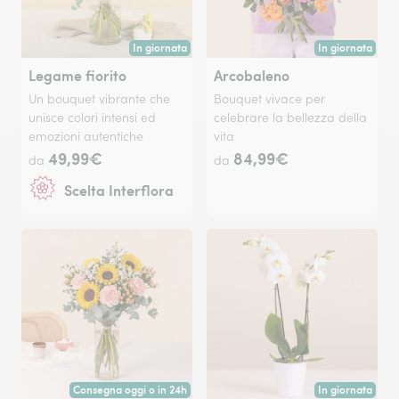
In giornata
In giornata
Consegna disponibile oggi o in data a tua scelta.
Consegna disponi
Legame fiorito
Arcobaleno
Un bouquet vibrante che
Bouquet vivace per
unisce colori intensi ed
celebrare la bellezza della
emozioni autentiche
vita
49,99€
84,99€
da
da
Scelta Interflora
Consegna oggi o in 24h
In giornata
Consegna a mano oggi tramite fiorista nelle grandi città o a partire
Consegna disponi