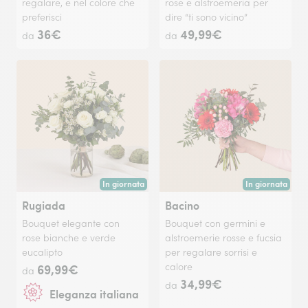
regalare, e nel colore che
rose e alstroemeria per
preferisci
dire “ti sono vicino”
36€
49,99€
da
da
In giornata
In giornata
Consegna disponibile oggi o in data a tua scelta.
Consegna disponi
Rugiada
Bacino
Bouquet elegante con
Bouquet con germini e
rose bianche e verde
alstroemerie rosse e fucsia
eucalipto
per regalare sorrisi e
69,99€
calore
da
34,99€
da
Eleganza italiana