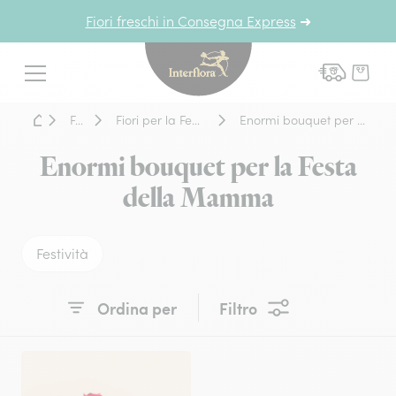
Fiori freschi in Consegna Express
➜
Interflora - fiori a domicil
Menu
Home - Fiori a domicilio
Festività
Fiori per la Festa della Mamma
Enormi bouquet per la Festa della Mamma
Enormi bouquet per la Festa
della Mamma
Festività
Ordina per
Filtro