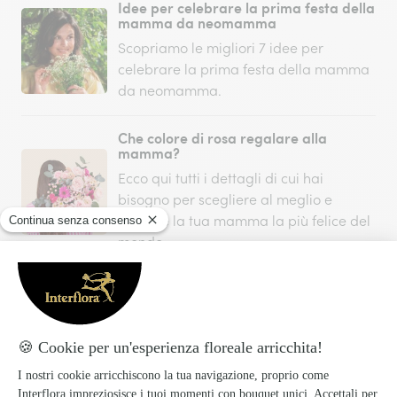
Idee per celebrare la prima festa della
mamma da neomamma
Scopriamo le migliori 7 idee per
celebrare la prima festa della mamma
da neomamma.
Che colore di rosa regalare alla
mamma?
Ecco qui tutti i dettagli di cui hai
bisogno per scegliere al meglio e
rendere la tua mamma la più felice del
mondo.
Poesie da stampare per la Festa della
Mamma
10 poesie per la mamma, per chi ci ha
donato amore ogni giorno.