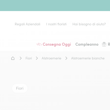
Regali Aziendali
I nostri fioristi
Hai bisogno di aiuto?
Consegna Oggi
Compleanno
R
Home - Fiori a domicilio
Fiori
Alstroemerie
Alstroemerie bianche
Fiori