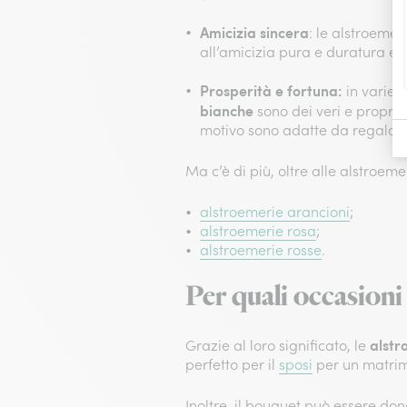
Amicizia sincera
: le alstroeme
all’amicizia pura e duratura e 
Prosperità e fortuna:
in varie c
bianche
sono dei veri e propri 
motivo sono adatte da regalare 
Ma c’è di più, oltre alle alstroem
alstroemerie arancioni
;
alstroemerie rosa
;
alstroemerie rosse
.
Per quali occasioni
alstr
Grazie al loro significato, le
perfetto per il
sposi
per un matrim
Inoltre, il bouquet può essere d