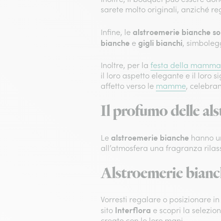
sarete molto originali, anziché reg
alstroemerie bianche son
Infine, le
bianche
gigli bianchi
e
, simboleg
Inoltre, per la
festa della mamma
il loro aspetto elegante e il loro
affetto verso le
mamme
, celebran
Il profumo delle al
alstroemerie bianche
Le
hanno un
all’atmosfera una fragranza rila
Alstroemerie bianch
Vorresti regalare o posizionare in
Interflora
sito
e scopri la selezion
creato con le loro mani.