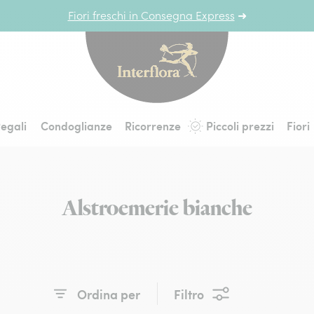
Fiori freschi in Consegna Express
➜
Interflora - fiori a 
egali
Condoglianze
Ricorrenze
Piccoli prezzi
Fiori
Alstroemerie bianche
Ordina per
Filtro