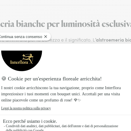
ria bianche per luminosità esclusiv
’alstroemeria b
e ammirata per la bellezza e il significato. L
giglio del Perù o giglio degli Inca.”
e anche chiamata “
bolo di amicizia, devozione e prosperità in svariate culture. M
’aspetto fresco e i suoi fiori. La manutenzione non richiede gr
e ambienti ventilati. Inoltre, è necessario rimuovere le foglie 
bbellire i nostri spazi interni e di far risuonare i sentimenti in 
 occasione, dai matrimoni alle celebrazioni formali.
alstroemerie bianche
a, la conservazione e il significato delle
o delle alstroemerie bianche?