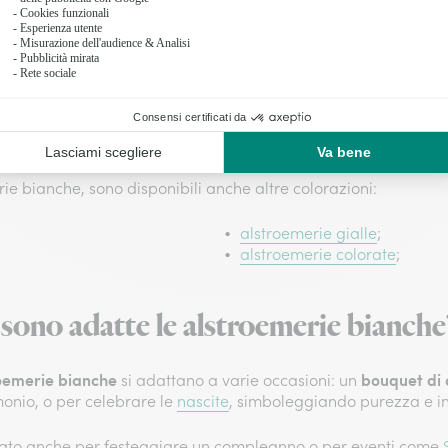
Purezza e innocenza
rie sono spesso associate
: le
als
a un legame sincero;
purezza e, di conseguenza, 
senza secondi fini;
alstroemerie
Commemorazione e ricordo
ulture, le
comunemente utilizzate anc
porta fortuna. Per questo
particolare nella giornata di
in caso di eventi speciali;
erie bianche, sono disponibili anche altre colorazioni:
alstroemerie gialle
;
alstroemerie colorate
;
 sono adatte le alstroemerie bianche
oemerie bianche
bouquet di 
si adattano a varie occasioni: un
onio, o per celebrare le
nascite
, simboleggiando purezza e i
onato anche per festeggiare un compleanno o per eventi come