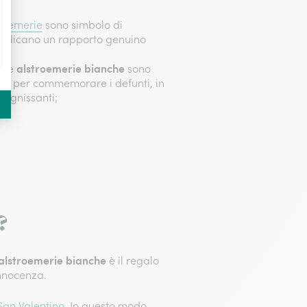
troemerie
sono simbolo di
indicano un rapporto genuino
alstroemerie bianche
: le
sono
he per commemorare i defunti, in
 Ognissanti;
?
alstroemerie bianche
è il regalo
nnocenza.
San Valentino
. In questo modo