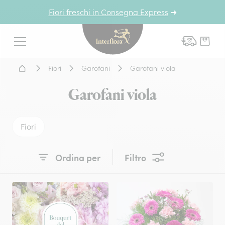
Fiori freschi in Consegna Express
➜
Interflora - fiori a domicil
Menu
Home - Fiori a domicilio
Fiori
Garofani
Garofani viola
Garofani viola
Fiori
Ordina per
Filtro