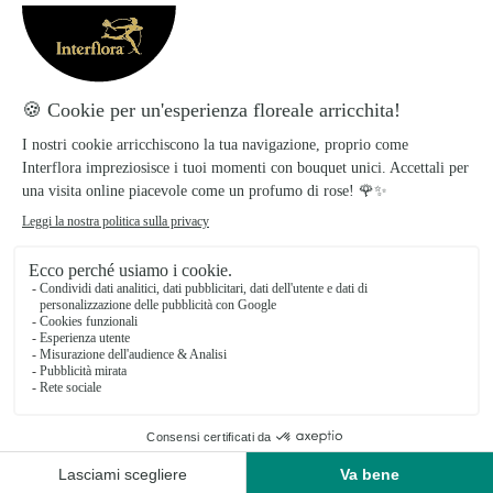
invernale per garofani!
Il garofano comune
Scopri tutto quello che c’è da sapere sul
garofano comune (dianthus
caryophyllus). Coltivazione, cura e
curiosità su questo fiore.
Il garofano del poeta
Scopriamo allora tutto quello che c’è da
sapere sul garofano dei poeti: dal
significato del nome alla sua
coltivazione.
Il garofano indiano
Il Garofano Indiano o Tagete è una
delle tante specie di garofano.
Scopriamo insieme tutte le sue