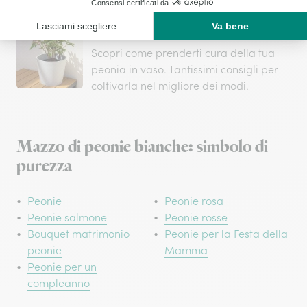
Peonie in vaso: guida essenziale alla
cura e coltivazione
Scopri come prenderti cura della tua
peonia in vaso. Tantissimi consigli per
coltivarla nel migliore dei modi.
Mazzo di peonie bianche: simbolo di
purezza
Peonie
Peonie rosa
Peonie salmone
Peonie rosse
Bouquet matrimonio
Peonie per la Festa della
peonie
Mamma
Peonie per un
compleanno