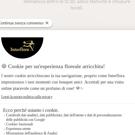
domenica entro le 12:30, salvo festività e chiusure
locali.
Tutto sulle Peonie
e fresco e come scegliere quello perfetto. Esplora le varie s
questi splendidi fiori.
Cura e manutenzione della peonia
Esposizione, impianto, concimazione,
scopri tutti i consigli sulla coltivazione
delle tue peonie!