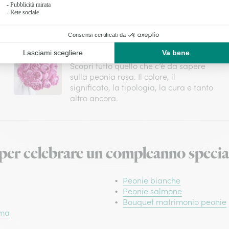
Peonia rosa: il fiore che incanta le
occasioni speciali
Scopri tutto quello che c’è da sapere
sulla peonia rosa. Il colore, il
significato, la tipologia, la cura e tanto
altro ancora.
per celebrare un compleanno specia
Peonie bianche
Peonie salmone
Bouquet matrimonio peonie
mma