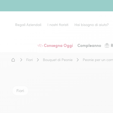
Regali Aziendali
I nostri fioristi
Hai bisogno di aiuto?
Consegna Oggi
Compleanno
R
Home - Fiori a domicilio
Fiori
Bouquet di Peonie
Peonie per un co
Fiori