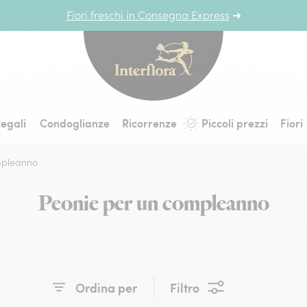
Fiori freschi in Consegna Express
➜
Interflora - fiori a 
egali
Condoglianze
Ricorrenze
Piccoli prezzi
Fiori
mpleanno
Peonie per un compleanno
Ordina per
Filtro