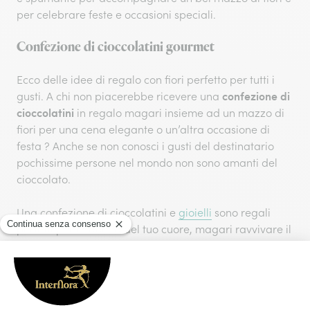
per celebrare feste e occasioni speciali.
Confezione di cioccolatini gourmet
Ecco delle idee di regalo con fiori perfetto per tutti i
confezione di
gusti. A chi non piacerebbe ricevere una
cioccolatini
in regalo magari insieme ad un mazzo di
fiori per una cena elegante o un’altra occasione di
festa ? Anche se non conosci i gusti del destinatario
pochissime persone nel mondo non sono amanti del
cioccolato.
Una confezione di cioccolatini e
gioielli
sono regali
perfetti per la donna del tuo cuore, magari ravvivare il
gusto della relazione e farsi piacere con un pensiero
dolce. Potrai anche pensare di abbinare fiori,
cioccolatini e uno degli altri prodotti gourmet alla lista
per rendere il tuo regalo davvero speciale. Se desideri