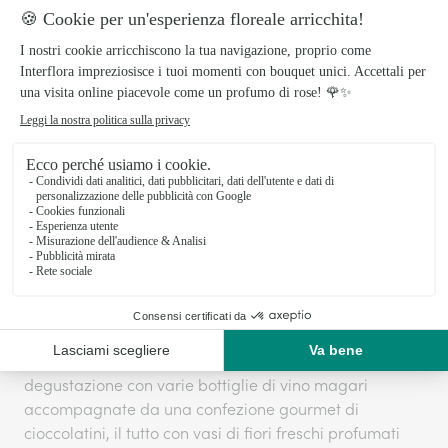
un tocco di allegria, magari per delle feste di
compleanno o anche per una cena romantica, fai le
cose in grande. Cioccolatini e bottiglie di vino, cosa si
puo’ chiedere di piu dalla vita ?
Bottiglie di vino gourmet
Per gli amanti del buon vino e dello spumante,
bottiglie di vino
abbiamo messo a tua disposizione
di
alta qualità che andranno benissimo in associazione
con un bel mazzo di fiori. Se desideri stupire la tua
donna per una
nascita
con i migliori prosecchi
dell’Italia e del mondo, ecco a te una selezione
gourmet per tutti i gusti.
I più innovativi potranno anche organizzare una
degustazione con varie bottiglie di vino magari
accompagnate da una confezione gourmet di
cioccolatini, il tutto con vasi di fiori freschi profumati