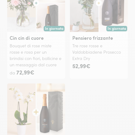
In giornata
In giornata
Consegna disponibile oggi o in data a tua scelta.
Consegna disponi
Cin cin di cuore
Pensiero frizzante
Bouquet di rose miste
Tre rose rosse e
rosse e rosa per un
Valdobbiadene Prosecco
brindisi con fiori, bollicine e
Extra Dry
un messaggio dal cuore
52,99€
72,99€
da