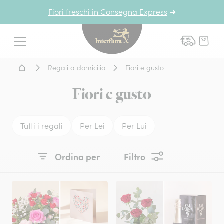
Fiori freschi in Consegna Express
➜
Interflora - fiori a domicil
Menu
Home - Fiori a domicilio
Regali a domicilio
Fiori e gusto
Fiori e gusto
Tutti i regali
Per Lei
Per Lui
Ordina per
Filtro