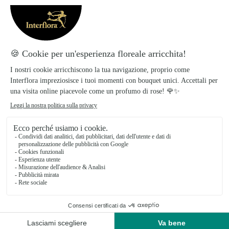
mimosa? Che significato ha la mimosa?
Perché si regala per la Festa della
Donna? Leggi qui.
I nostri idee di biglietto per la Festa
della Donna
Scopri tantissime idee regalo per la
festa della donna dell'8 marzo. Affidati
ai nostri consigli per stupire il tuo
partner.
Le migliori idee regalo per la festa
della donna
Per un’amica, una collega, una
fidanzata, una madre o una nonna.
Scopri quali sono le migliori regalo per
la festa della donna 2025.