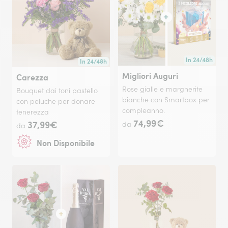
In 24/48h
In 24/48h
Consegna dispon
Consegna disponibile in 24/48h o in data a tua scelta
Migliori Auguri
Carezza
Rose gialle e margherite
Bouquet dai toni pastello
bianche con Smartbox per
con peluche per donare
compleanno.
tenerezza
74,99€
37,99€
da
da
Non Disponibile