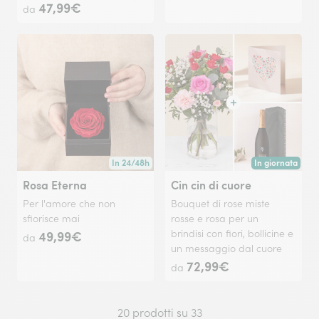
47,99€
da
In 24/48h
In giornata
Consegna disponibile in 24/48h o in data a tua scelta
Consegna disponi
Rosa Eterna
Cin cin di cuore
Per l'amore che non
Bouquet di rose miste
sfiorisce mai
rosse e rosa per un
49,99€
brindisi con fiori, bollicine e
da
un messaggio dal cuore
72,99€
da
20 prodotti su 33