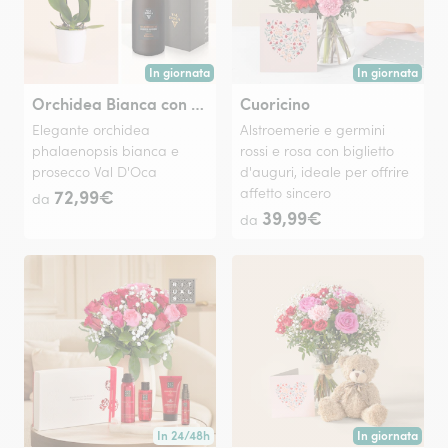
In giornata
In giornata
Consegna disponibile oggi o in data a tua scelta.
Consegna disponi
Orchidea Bianca con Prosecco Val d'Oca
Cuoricino
Elegante orchidea
Alstroemerie e germini
phalaenopsis bianca e
rossi e rosa con biglietto
prosecco Val D'Oca
d'auguri, ideale per offrire
72,99€
affetto sincero
da
39,99€
da
In 24/48h
In giornata
Consegna disponibile in 24/48h o in data a tua scelta
Consegna disponi