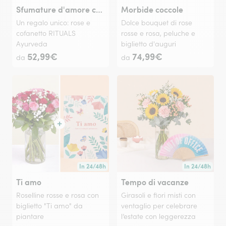
Sfumature d'amore con RITUALS
Morbide coccole
Un regalo unico: rose e
Dolce bouquet di rose
cofanetto RITUALS
rosse e rosa, peluche e
Ayurveda
biglietto d'auguri
52,99€
74,99€
da
da
In 24/48h
In 24/48h
Consegna disponibile in 24/48h o in data a tua scelta
Consegna dispon
Ti amo
Tempo di vacanze
Roselline rosse e rosa con
Girasoli e fiori misti con
biglietto "Ti amo" da
ventaglio per celebrare
piantare
l’estate con leggerezza