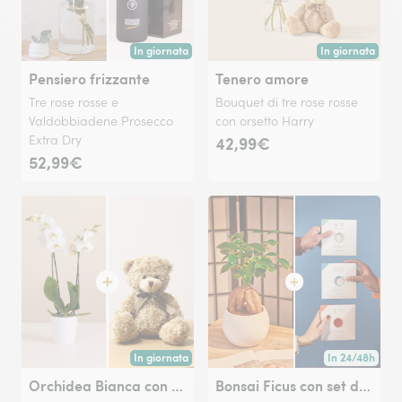
In giornata
In giornata
Consegna disponibile oggi o in data a tua scelta.
Consegna disponi
Pensiero frizzante
Tenero amore
Tre rose rosse e
Bouquet di tre rose rosse
Valdobbiadene Prosecco
con orsetto Harry
Extra Dry
42,99€
52,99€
In giornata
In 24/48h
Consegna disponibile oggi o in data a tua scelta.
Consegna dispon
Orchidea Bianca con Orsetto
Bonsai Ficus con set di NIO Cocktails