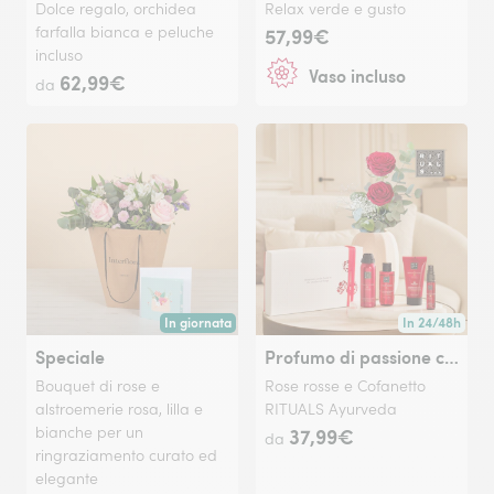
Dolce regalo, orchidea
Relax verde e gusto
farfalla bianca e peluche
57,99€
incluso
Vaso incluso
62,99€
da
In giornata
In 24/48h
Consegna disponibile oggi o in data a tua scelta.
Consegna dispon
Speciale
Profumo di passione con RITUALS
Bouquet di rose e
Rose rosse e Cofanetto
alstroemerie rosa, lilla e
RITUALS Ayurveda
bianche per un
37,99€
da
ringraziamento curato ed
elegante