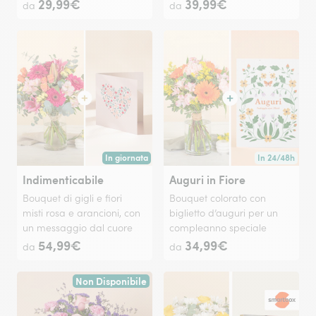
29,99€
39,99€
da
da
In giornata
In 24/48h
Consegna disponibile oggi o in data a tua scelta.
Consegna dispon
Indimenticabile
Auguri in Fiore
Bouquet di gigli e fiori
Bouquet colorato con
misti rosa e arancioni, con
biglietto d’auguri per un
un messaggio dal cuore
compleanno speciale
54,99€
34,99€
da
da
Non Disponibile