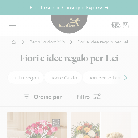
Fiori freschi in Consegna Express
➜
Interflora - fiori a domicil
Menu
Home - Fiori a domicilio
Regali a domicilio
Fiori e idee regalo per Lei
Fiori e idee regalo per Lei
Tutti i regali
Fiori e Gusto
Fiori per la Festa del
Conten
Ordina per
Filtro