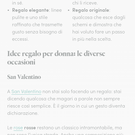
in sé.
chi li riceve.
Regalo elegante
Regalo originale
: linee
:
pulite e uno stile
qualcosa che esce dagli
raffinato che trasmette
schemi e dimostra che
gusto senza bisogno di
hai voluto fare un passo
eccessi.
in più nella scelta.
Idee regalo per donna: le diverse
occasioni
San Valentino
A
San Valentino
non stai solo facendo un regalo: stai
dicendo qualcosa che magari a parole non sempre
riesce così semplice. È il giorno in cui un gesto diventa
dichiarazione.
rosse
Le
rose
restano un classico intramontabile, ma
non sono l’unica strada. Anche una composizione più