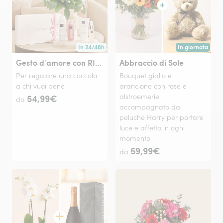
In 24/48h
In giornata
Consegna disponibile in 24/48h o in data a tua scelta
Consegna disponi
Gesto d'amore con RITUALS
Abbraccio di Sole
Per regalare una coccola
Bouquet giallo e
a chi vuoi bene
arancione con rose e
54,99€
alstroemerie
da
accompagnato dal
peluche Harry per portare
luce e affetto in ogni
momento
59,99€
da