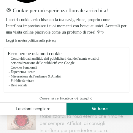
Ti sei mai chiesto quanto è importante il
numero di rose quando decidi di
regalare un mazzo di questi bellissimi
fiori? Troverai qui tutte le risposte sul
nostro blog
Perché si regalano le rose a San
Valentino?
Scopri di più sul regalare rose a San
Valentino, il loro significato secondo il
linguaggio dei fiori, quante e quali
regalare in questo approfondimento.
I segreti dietro la rosa eterna
Scopri tutti i segreti della rosa
stabilizzata, la rosa eterna che rimane
per sempre. Affidati ai consigli
Interflora per prendertene cura.