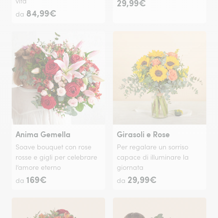
vita
29,99€
84,99€
da
Anima Gemella
Girasoli e Rose
Soave bouquet con rose
Per regalare un sorriso
rosse e gigli per celebrare
capace di illuminare la
l’amore eterno
giornata
169€
29,99€
da
da