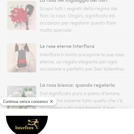
Scopri tutti i segreti della regina dei
fiori: la rosa. Origini, significato ed
occasioni per regalare questo fiore
molto speciale.
Le rose eterne Interflora
Interflora ti invita a scoprire le sue rose
eterne, un regalo elegante per ogni
occasione e perfetto per San Valentino.
La rosa bianca: quando regalarla
Dal significato puro e pieno d’amore,
scopriamo insieme tutto quello che c’è
da sapere sulla rosa bianca, il suo
significato e quando regalarla.
Il significato del numero di rose