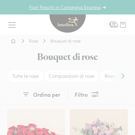
Fiori freschi in Consegna Express
➜
Interflora - fiori a domicil
Menu
Home - Fiori a domicilio
Rose
Bouquet di rose
Bouquet di rose
Tutte le rose
Composizioni di rose
Rose rosse
Conten
Ordina per
Filtro