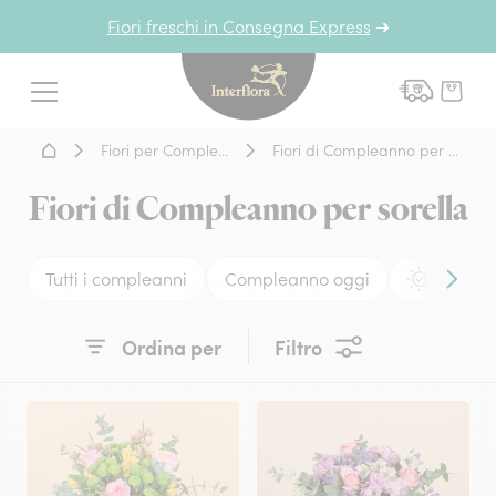
Fiori freschi in Consegna Express
➜
Interflora - fiori a domicil
Menu
Home - Fiori a domicilio
Fiori per Compleanno
Fiori di Compleanno per sorella
Fiori di Compleanno per sorella
Tutti i compleanni
Compleanno oggi
Piccoli
Conten
Ordina per
Filtro