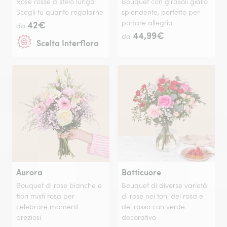
Rose rosse a stelo lungo.
Bouquet con girasoli giallo
Scegli tu quante regalarne
splendente, perfetto per
42€
portare allegria
da
44,99€
da
Scelta Interflora
Aurora
Batticuore
Bouquet di rose bianche e
Bouquet di diverse varietà
fiori misti rosa per
di rose nei toni del rosa e
celebrare momenti
del rosso con verde
preziosi
decorativo