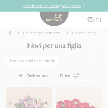
Fiori freschi in Consegna Express
➜
Interflora - fiori a domicil
Menu
Home - Fiori a domicilio
Fiori per ogni destinatario
Fiori per una figlia
Fiori per una figlia
Fiori per ogni destinatario
Ordina per
Filtro