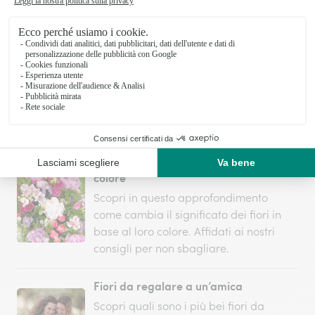
simbolico grazie al linguaggio dei fiori
Regalare fiori: frasi da scrivere nel
biglietto
La consegna di fiori è un gesto che
lascia un segno indelebile. Rendilo un
pensiero ancora più speciale con le
frasi da scrivere nel biglietto.
Qual è il significato dei fiori in base al
colore
Scopri in questo approfondimento
come cambia il significato dei fiori in
base al loro colore. Affidati ai nostri
consigli per non sbagliare.
Fiori da regalare a un’amica
Scopri quali sono i più bei fiori da