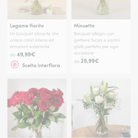
Legame fiorito
Minuetto
Un bouquet vibrante che
Bouquet allegro con
unisce colori intensi ed
gerbere fucsia e santini
emozioni autentiche
gialli, perfetto per ogni
49,99€
occasione
da
29,99€
da
Scelta Interflora