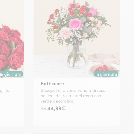
In giornata
In giornata
Consegna disponibile oggi o in data a tua scelta.
Consegna disponibile
Batticuore
gli tu
Bouquet di diverse varietà di rose
nei toni del rosa e del rosso con
verde decorativo
44,99€
da