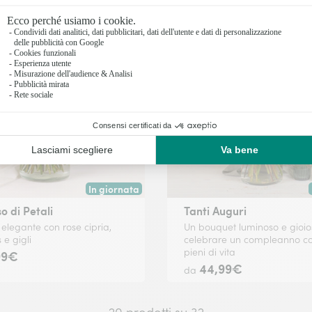
In giornata
 data a tua scelta.
Consegna disponibile oggi o in data a tua scelta.
o di Petali
Tanti Auguri
elegante con rose cipria,
Un bouquet luminoso e gioio
s e gigli
celebrare un compleanno co
pieni di vita
99€
44,99€
da