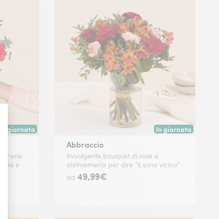
In giornata
In giornata
Consegna disponibile oggi o in data a tua scelta.
Consegna disponibile
Abbraccio
oemerie
Avvolgente bouquet di rose e
rrisi e
alstroemeria per dire “ti sono vicino”
49,99€
da