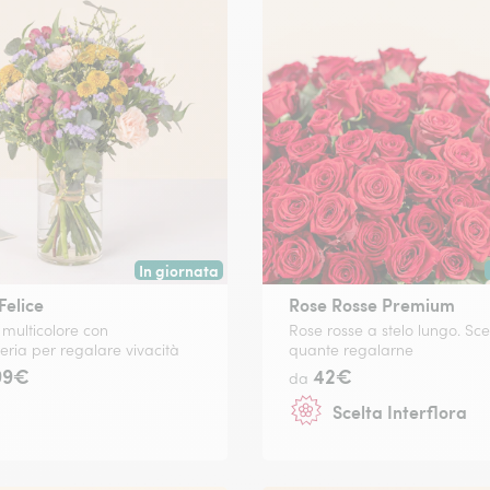
In giornata
 data a tua scelta.
Consegna disponibile oggi o in data a tua scelta.
Felice
Rose Rosse Premium
multicolore con
Rose rosse a stelo lungo. Sce
eria per regalare vivacità
quante regalarne
99€
42€
da
Scelta Interflora