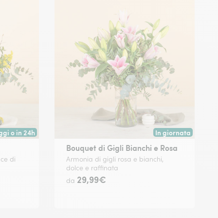
gi o in 24h
In giornata
ano oggi tramite fiorista nelle grandi città o a partire da domani tra
Consegna disponibile
Bouquet di Gigli Bianchi e Rosa
ce di
Armonia di gigli rosa e bianchi,
dolce e raffinata
29,99€
da