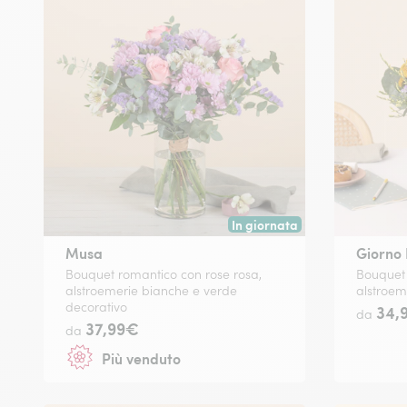
In giornata
Consegna disponibile oggi o in
Musa
Giorno 
Bouquet romantico con rose rosa,
Bouquet 
alstroemerie bianche e verde
alstroem
decorativo
34,
da
37,99€
da
Più venduto