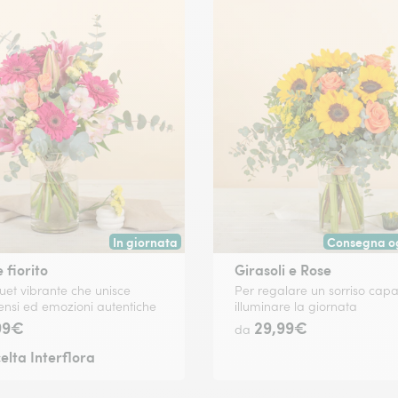
In giornata
Consegna og
 data a tua scelta.
Consegna disponibile oggi o in data a tua scelta.
Consegna a m
fiorito
Girasoli e Rose
et vibrante che unisce
Per regalare un sorriso capa
ntensi ed emozioni autentiche
illuminare la giornata
99€
29,99€
da
elta Interflora