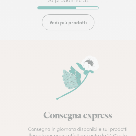
20 prodotti su 32
Vedi più prodotti
Consegna express
Consegna in giornata disponibile sui prodotti
floreali per ordini effettuati entro le 17:30 e la