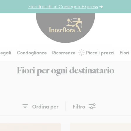
Fiori freschi in Consegna Express
➜
Interflora - fiori a 
egali
Condoglianze
Ricorrenze
Piccoli prezzi
Fiori
Fiori per ogni destinatario
Ordina per
Filtro