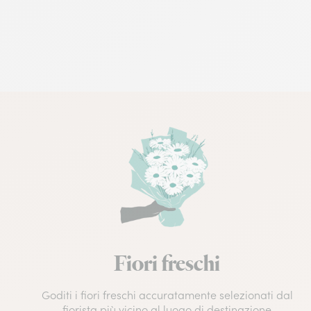
Fiori freschi
Goditi i fiori freschi accuratamente selezionati dal
fiorista più vicino al luogo di destinazione