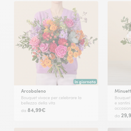
In giornata
Consegna disponibile oggi o in
Arcobaleno
Minuet
Bouquet vivace per celebrare la
Bouquet 
bellezza della vita
e santini
occasio
84,99€
da
29,
da