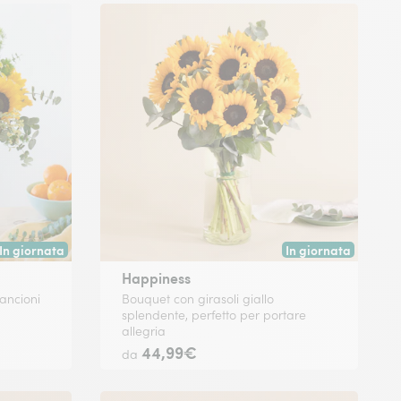
In giornata
In giornata
Consegna disponibile oggi o in data a tua scelta.
Consegna disponibile
Happiness
rancioni
Bouquet con girasoli giallo
splendente, perfetto per portare
allegria
44,99€
da