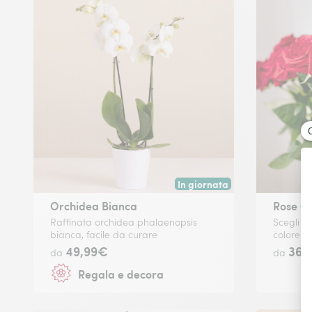
In giornata
Consegna disponibile oggi o in
Orchidea Bianca
Rose Co
Raffinata orchidea phalaenopsis
Scegli t
bianca, facile da curare
colore ch
49,99€
36
da
da
Regala e decora