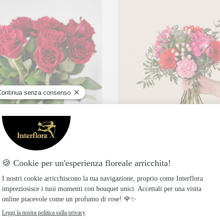
In giornata
 data a tua scelta.
Consegna disponibile oggi o in data a tua scelta.
rte personalizzabili
Bacino
u quante rose regalare, e nel
Bouquet con germini e alstr
e preferisci
rosse e fucsia per regalare so
calore
€
34,99€
da