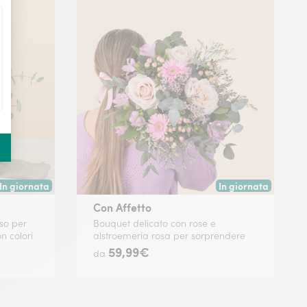
In giornata
In giornata
Consegna disponibile oggi o in data a tua scelta.
Consegna disponibile
Con Affetto
so per
Bouquet delicato con rose e
n colori
alstroemeria rosa per sorprendere
59,99€
da