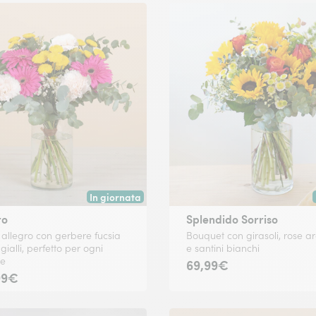
In giornata
 data a tua scelta.
Consegna disponibile oggi o in data a tua scelta.
to
Splendido Sorriso
allegro con gerbere fucsia
Bouquet con girasoli, rose a
 gialli, perfetto per ogni
e santini bianchi
ne
69,99€
99€