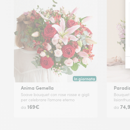
In giornata
Consegna disponibile oggi o in
Anima Gemella
Paradis
Soave bouquet con rose rosse e gigli
Bouquet 
per celebrare l’amore eterno
lisianthu
169€
74,
da
da