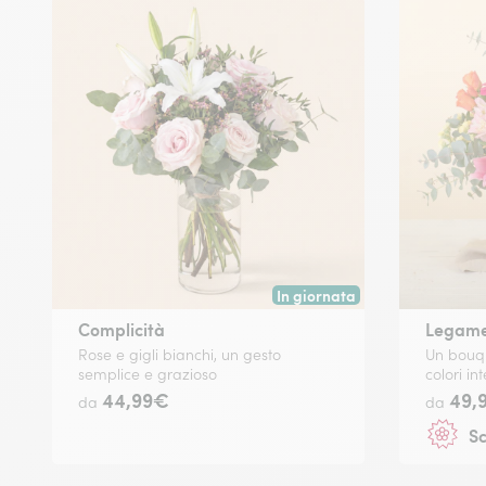
In giornata
Consegna disponibile oggi o in
Complicità
Legame 
Rose e gigli bianchi, un gesto
Un bouqu
semplice e grazioso
colori i
44,99€
49,
da
da
Sc