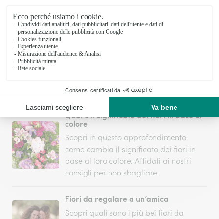
simbolico grazie al linguaggio dei fiori
Regalare fiori: frasi da scrivere nel
biglietto
La consegna di fiori è un gesto che
lascia un segno indelebile. Rendilo un
pensiero ancora più speciale con le
frasi da scrivere nel biglietto.
Qual è il significato dei fiori in base al
colore
Scopri in questo approfondimento
come cambia il significato dei fiori in
base al loro colore. Affidati ai nostri
consigli per non sbagliare.
Fiori da regalare a un’amica
Scopri quali sono i più bei fiori da