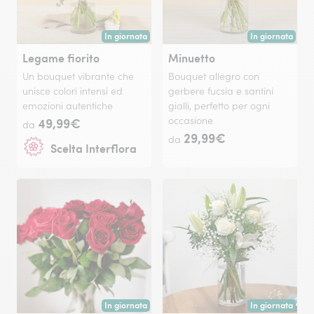
In giornata
In giornata
Consegna disponibile oggi o in data a tua scelta.
Consegna disponi
Legame fiorito
Minuetto
Un bouquet vibrante che
Bouquet allegro con
unisce colori intensi ed
gerbere fucsia e santini
emozioni autentiche
gialli, perfetto per ogni
49,99€
occasione
da
29,99€
da
Scelta Interflora
In giornata
In giornata
Consegna disponibile oggi o in data a tua scelta.
Consegna disponi