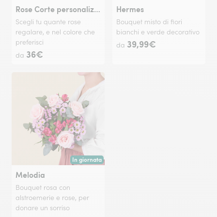
Rose Corte personalizzabili
Hermes
Scegli tu quante rose
Bouquet misto di fiori
regalare, e nel colore che
bianchi e verde decorativo
preferisci
39,99€
da
36€
da
In giornata
Consegna disponibile oggi o in data a tua scelta.
Melodia
Bouquet rosa con
alstroemerie e rose, per
donare un sorriso