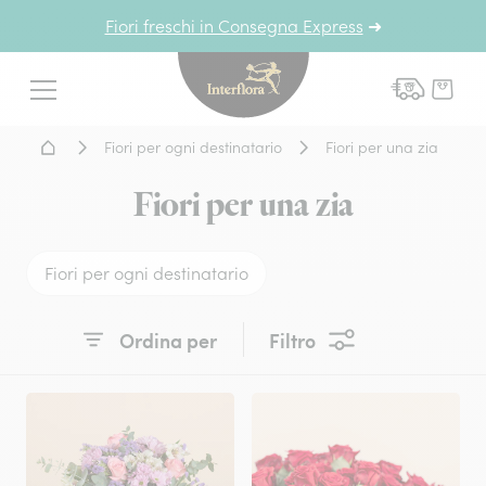
Fiori freschi in Consegna Express
➜
Interflora - fiori a domicil
Menu
Home - Fiori a domicilio
Fiori per ogni destinatario
Fiori per una zia
Fiori per una zia
Fiori per ogni destinatario
Ordina per
Filtro