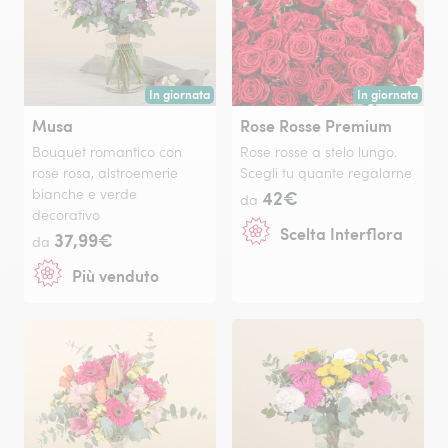
In giornata
In giornata
Consegna disponibile oggi o in data a tua scelta.
Consegna disponi
Musa
Rose Rosse Premium
Bouquet romantico con
Rose rosse a stelo lungo.
rose rosa, alstroemerie
Scegli tu quante regalarne
bianche e verde
42€
da
decorativo
Scelta Interflora
37,99€
da
Più venduto