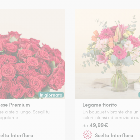
In giornata
 data a tua scelta.
Consegna disponibile oggi o in data a tua scelta.
osse Premium
Legame fiorito
e a stelo lungo. Scegli tu
Un bouquet vibrante che uni
regalarne
colori intensi ed emozioni au
€
49,99€
da
elta Interflora
Scelta Interflora