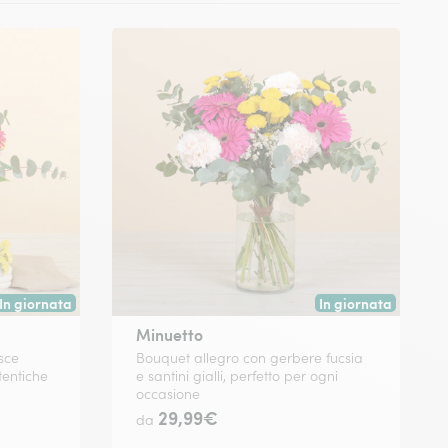
In giornata
In giornata
Consegna disponibile oggi o in data a tua scelta.
Consegna disponibile
Minuetto
sce
Bouquet allegro con gerbere fucsia
tentiche
e santini gialli, perfetto per ogni
occasione
29,99€
da