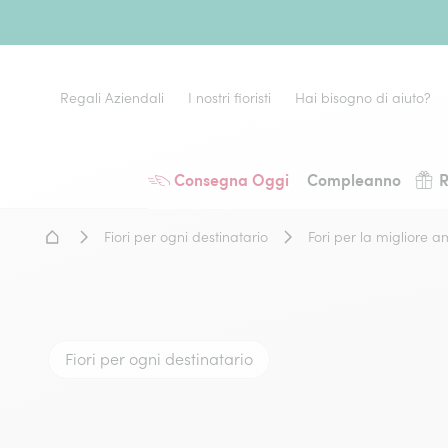
Regali Aziendali
I nostri fioristi
Hai bisogno di aiuto?
Consegna Oggi
Compleanno
R
Home - Fiori a domicilio
Fiori per ogni destinatario
Fori per la migliore a
Fiori per ogni destinatario