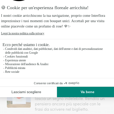
locali.
opri i fiori giusti per ogni destinatar
liori fiori per ogni destinatario: come scegliere il bouquet per
Regalare fiori: frasi da scrivere nel
biglietto
La consegna di fiori è un gesto che
lascia un segno indelebile. Rendilo un
pensiero ancora più speciale con le
frasi da scrivere nel biglietto.