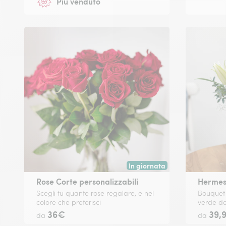
Più venduto
In giornata
Consegna disponibile oggi o in
Rose Corte personalizzabili
Herme
Scegli tu quante rose regalare, e nel
Bouquet m
colore che preferisci
verde de
36€
39,
da
da