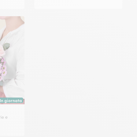
In giornata
Consegna disponibile oggi o in data a tua scelta.
ie e