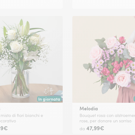
In giornata
 data a tua scelta.
Consegna disponibile oggi o in data a tua scelta.
s
Melodia
isto di fiori bianchi e
Bouquet rosa con alstroemer
corativo
rose, per donare un sorriso
99€
47,99€
da