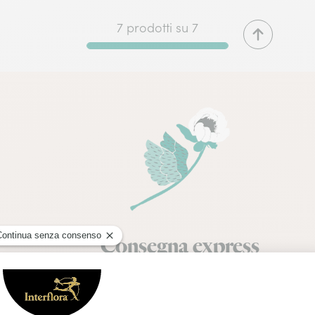
7 prodotti su 7
Consegna express
Consegna in giornata disponibile sui prodotti
floreali per ordini effettuati entro le 17:30 e la
domenica entro le 12:30, salvo festività e chiusure