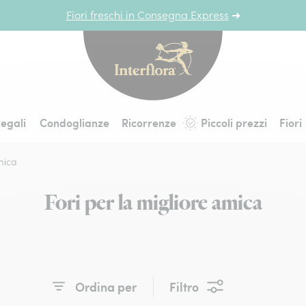
Fiori freschi in Consegna Express
➜
Interflora - fiori a 
egali
Condoglianze
Ricorrenze
Piccoli prezzi
Fiori
mica
Fori per la migliore amica
Ordina per
Filtro