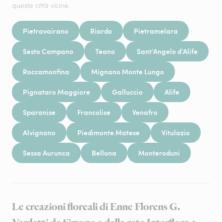
queste città vicine.
Pietravairano
Riardo
Pietramelara
Sesto Campano
Teano
Sant’Angelo d’Alife
Roccamonfina
Mignano Monte Lungo
Pignataro Maggiore
Galluccio
Alife
Sparanise
Francolise
Venafro
Alvignano
Piedimonte Matese
Vitulazio
Sessa Aurunca
Bellona
Monteroduni
Le creazioni floreali di Enne Florens G.