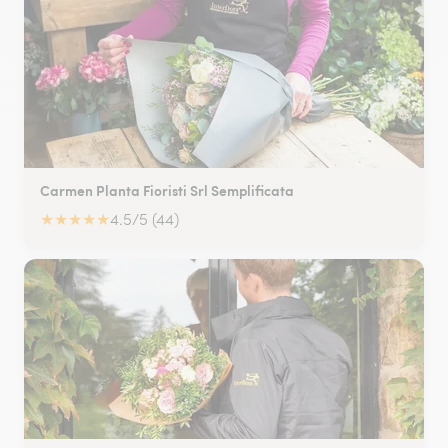
Carmen Planta Fioristi Srl Semplificata
★
★
★
★
★
4.5/5 (44)