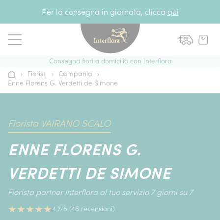
Vai al contenuto
Per la consegna in giornata, clicca
qui
Consegna fiori a domicilio con Interflora
›
Fioristi
›
Campania
›
Home
Enne Florens G. Verdetti de Simone
Fiorista VAIRANO SCALO
ENNE FLORENS G.
VERDETTI DE SIMONE
Fiorista partner Interflora al tuo servizio 7 giorni su 7
★
★
★
★
★
4.7/5 (46 recensioni)