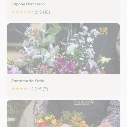
Sapone Francesco
★
★
★
★
★
4.8/5 (16)
Santamaria Katia
★
★
★
★
★
3.9/5 (7)