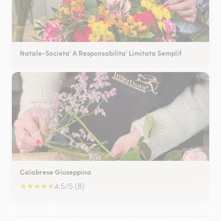
Natale-Societa' A Responsabilita' Limitata Semplif
Calabrese Giuseppina
★
★
★
★
★
4.5/5 (8)