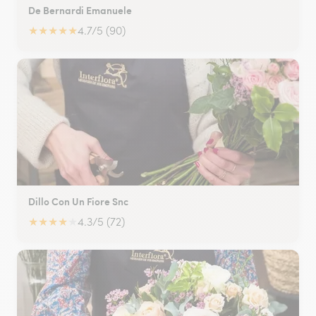
De Bernardi Emanuele
★
★
★
★
★
4.7/5 (90)
Dillo Con Un Fiore Snc
★
★
★
★
★
4.3/5 (72)