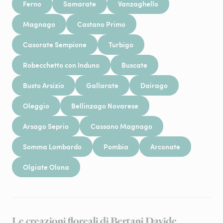
Ferno
Samarate
Vanzaghello
Magnago
Castano Primo
Casorate Sempione
Turbigo
Robecchetto con Induno
Buscate
Busto Arsizio
Gallarate
Dairago
Oleggio
Bellinzago Novarese
Arsago Seprio
Cassano Magnago
Somma Lombardo
Pombia
Arconate
Olgiate Olona
Le creazioni floreali di Bertani Davide