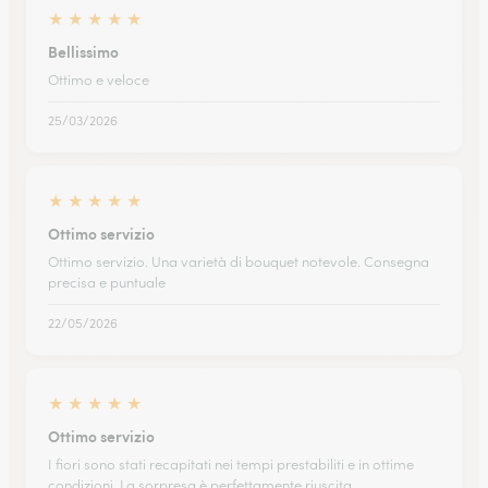
★
★
★
★
★
Bellissimo
Ottimo e veloce
25/03/2026
★
★
★
★
★
Ottimo servizio
Ottimo servizio. Una varietà di bouquet notevole. Consegna
precisa e puntuale
22/05/2026
★
★
★
★
★
Ottimo servizio
I fiori sono stati recapitati nei tempi prestabiliti e in ottime
condizioni. La sorpresa è perfettamente riuscita.