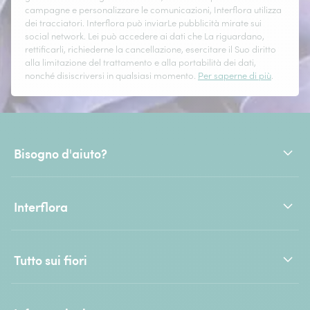
campagne e personalizzare le comunicazioni, Interflora utilizza
dei tracciatori. Interflora può inviarLe pubblicità mirate sui
social network. Lei può accedere ai dati che La riguardano,
rettificarli, richiederne la cancellazione, esercitare il Suo diritto
alla limitazione del trattamento e alla portabilità dei dati,
nonché disiscriversi in qualsiasi momento.
Per saperne di più
.
Bisogno d'aiuto?
Interflora
Tutto sui fiori