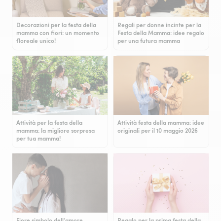
Decorazioni per la festa della
Regali per donne incinte per la
mamma con fiori: un momento
Festa della Mamma: idee regalo
floreale unico!
per una futura mamma
Attività per la festa della
Attività festa della mamma: idee
mamma: la migliore sorpresa
originali per il 10 maggio 2026
per tua mamma!
Fiore simbolo dell’amore
Regalo per la prima festa della