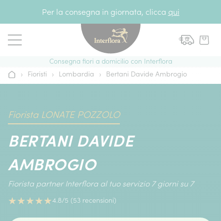
Vai al contenuto
Per la consegna in giornata, clicca
qui
Consegna fiori a domicilio con Interflora
›
Fioristi
›
Lombardia
›
Bertani Davide Ambrogio
Home
Fiorista LONATE POZZOLO
BERTANI DAVIDE
AMBROGIO
Fiorista partner Interflora al tuo servizio 7 giorni su 7
★
★
★
★
★
4.8/5 (53 recensioni)