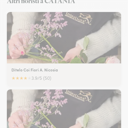
Altri fioristi a CATANIA
Ditelo Coi Fiori A. Nicosia
★
★
★
★
★
3.9/5 (50)