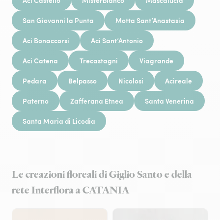
Aci Castello
Misterbianco
Mascalucia
San Giovanni la Punta
Motta Sant’Anastasia
Aci Bonaccorsi
Aci Sant’Antonio
Aci Catena
Trecastagni
Viagrande
Pedara
Belpasso
Nicolosi
Acireale
Paterno
Zafferana Etnea
Santa Venerina
Santa Maria di Licodia
Le creazioni floreali di Giglio Santo e della
rete Interflora a CATANIA