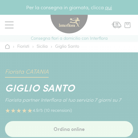
Vai al contenuto
Per la consegna in giornata, clicca
qui
Consegna fiori a domicilio con Interflora
›
Fioristi
›
Sicilia
›
Giglio Santo
Home
Fiorista CATANIA
GIGLIO SANTO
Fiorista partner Interflora al tuo servizio 7 giorni su 7
★
★
★
★
★
4.9/5 (10 recensioni)
Ordina online