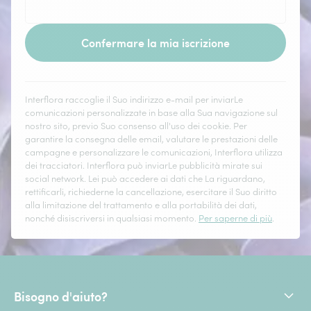
Confermare la mia iscrizione
Interflora raccoglie il Suo indirizzo e-mail per inviarLe
comunicazioni personalizzate in base alla Sua navigazione sul
nostro sito, previo Suo consenso all'uso dei cookie. Per
garantire la consegna delle email, valutare le prestazioni delle
campagne e personalizzare le comunicazioni, Interflora utilizza
dei tracciatori. Interflora può inviarLe pubblicità mirate sui
social network. Lei può accedere ai dati che La riguardano,
rettificarli, richiederne la cancellazione, esercitare il Suo diritto
alla limitazione del trattamento e alla portabilità dei dati,
nonché disiscriversi in qualsiasi momento.
Per saperne di più
.
Bisogno d'aiuto?